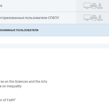
се
вторизованные пользователи СПбПУ
нонимные пользователи
rse on the Sciences and the Arts
e on Inequality
n of Faith”