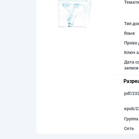
Темат
Тип до
Язык
Права 
Ключ з
Дата с
записи
Разре
pdf/23
epub/2
Группа
Сеть