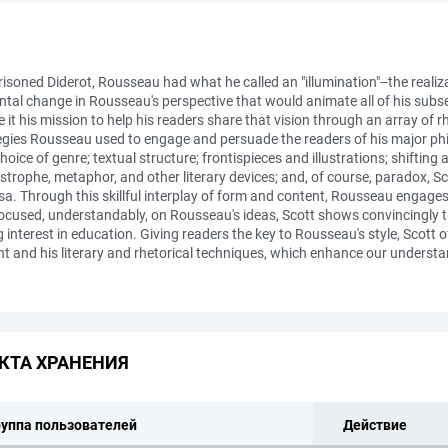
risoned Diderot, Rousseau had what he called an "illumination"--the rea
ental change in Rousseau's perspective that would animate all of his su
t his mission to help his readers share that vision through an array of rh
ategies Rousseau used to engage and persuade the readers of his major phi
oice of genre; textual structure; frontispieces and illustrations; shifting
ostrophe, metaphor, and other literary devices; and, of course, paradox, 
rsa. Through this skillful interplay of form and content, Rousseau engage
focused, understandably, on Rousseau's ideas, Scott shows convincingly t
nterest in education. Giving readers the key to Rousseau's style, Scott of
ht and his literary and rhetorical techniques, which enhance our underst
КТА ХРАНЕНИЯ
руппа пользователей
Действие