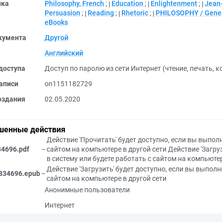
ика
Philosophy, French
;
Education
;
Enlightenment
;
Jean
Persuasion
;
Reading
;
Rhetoric
;
PHILOSOPHY / Gene
eBooks
кумента
Другой
Английский
доступа
Доступ по паролю из сети Интернет (чтение, печать, 
аписи
on1151182729
оздания
02.05.2020
шенные действия
Действие 'Прочитать' будет доступно, если вы выполн
34696.pdf
–
сайтом на компьютере в другой сети
Действие 'Загру
в систему или будете работать с сайтом на компьютер
Действие 'Загрузить' будет доступно, если вы выполн
334696.epub
–
сайтом на компьютере в другой сети
Анонимные пользователи
Интернет