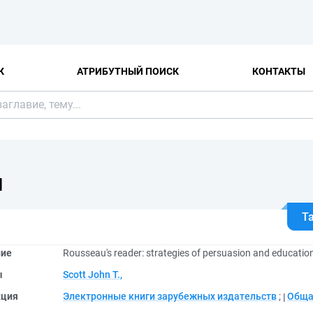
К
АТРИБУТНЫЙ ПОИСК
КОНТАКТЫ
Я
Т
ние
Rousseau's reader: strategies of persuasion and educatio
ы
Scott John T.,
кция
Электронные книги зарубежных издательств
;
Обща