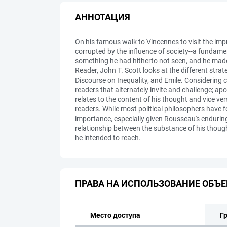
АННОТАЦИЯ
On his famous walk to Vincennes to visit the imp
corrupted by the influence of society--a fundam
something he had hitherto not seen, and he made i
Reader, John T. Scott looks at the different str
Discourse on Inequality, and Emile. Considering ch
readers that alternately invite and challenge; ap
relates to the content of his thought and vice ve
readers. While most political philosophers have 
importance, especially given Rousseau's enduring i
relationship between the substance of his thoug
he intended to reach.
ПРАВА НА ИСПОЛЬЗОВАНИЕ ОБЪЕ
Место доступа
Г