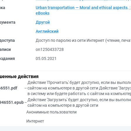
ика
Urban transportation — Moral and ethical aspects.
eBooks
кумента
Другой
Английский
доступа
Доступ по паролю из сети Интернет (чтение, печ
аписи
on1250433728
оздания
05.05.2021
шенные действия
Действие 'Прочитать' будет доступно, если вы выполн
46551.pdf
–
сайтом на компьютере в другой сети
Действие 'Загру
в систему или будете работать с сайтом на компьютер
Действие 'Загрузить' будет доступно, если вы выполн
946551.epub
–
сайтом на компьютере в другой сети
Анонимные пользователи
Интернет