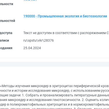
льности
190000 - Промышленная экология и биотехнологии
льностей
доступа
Текст не доступен в соответствии с распоряжением С
аписи
ru\spstu\vkr\28376
оздания
25.04.2024
«Методы изучения микроядер в эритроцитах периферической кров
чности и истории исследования микроядер, с использованием русс
щие задачи: 1. Собрать и проанализировать литературные данные,
ания микроядер и исследования генотоксичности. 2. Оценить кол
дер в полихроматофильных эритроцитах и в нормохроматофильны