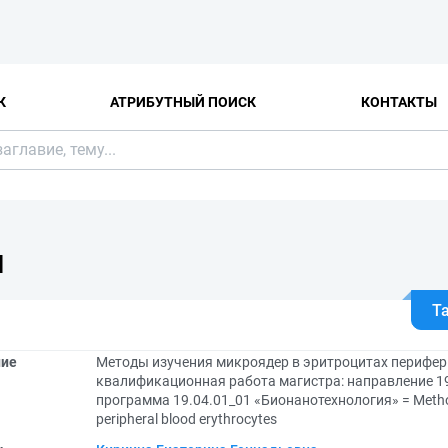
К
АТРИБУТНЫЙ ПОИСК
КОНТАКТЫ
Я
Т
ние
Методы изучения микроядер в эритроцитах перифе
квалификационная работа магистра: направление 19
программа 19.04.01_01 «Бионанотехнология» = Method
peripheral blood erythrocytes