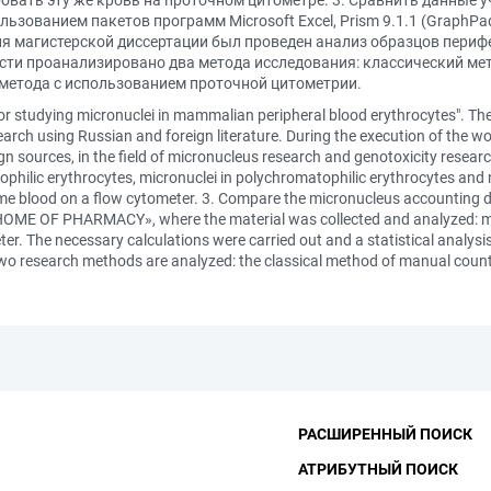
вать эту же кровь на проточном цитометре. 3. Сравнить данные 
ьзованием пакетов программ Microsoft Excel, Prism 9.1.1 (GraphPa
я магистерской диссертации был проведен анализ образцов периф
сти проанализировано два метода исследования: классический ме
метода с использованием проточной цитометрии.
 for studying micronuclei in mammalian peripheral blood erythrocytes". Th
arch using Russian and foreign literature. During the execution of the wor
gn sources, in the field of micronucleus research and genotoxicity resear
hilic erythrocytes, micronuclei in polychromatophilic erythrocytes and 
me blood on a flow cytometer. 3. Compare the micronucleus accounting 
HOME OF PHARMACY», where the material was collected and analyzed: mi
er. The necessary calculations were carried out and a statistical analys
r, two research methods are analyzed: the classical method of manual cou
РАСШИРЕННЫЙ ПОИСК
АТРИБУТНЫЙ ПОИСК