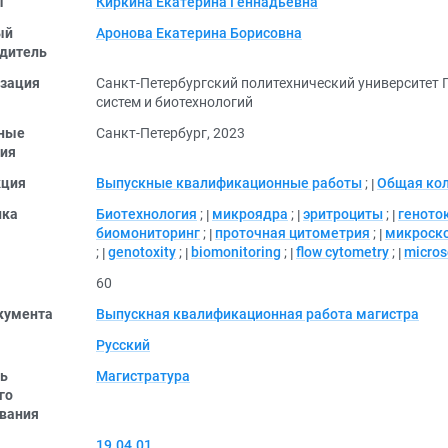
ы
Киркина Екатерина Геннадьевна
ый
Аронова Екатерина Борисовна
дитель
зация
Санкт-Петербургский политехнический университет 
систем и биотехнологий
ные
Санкт-Петербург, 2023
ия
кция
Выпускные квалификационные работы
;
Общая ко
ика
Биотехнология
;
микроядра
;
эритроциты
;
геното
биомониторинг
;
проточная цитометрия
;
микроск
;
genotoxity
;
biomonitoring
;
flow cytometry
;
micros
60
кумента
Выпускная квалификационная работа магистра
Русский
ь
Магистратура
го
вания
19.04.01