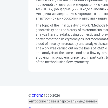
мышей методом микроскопии и проанализиро
проточной цитометрии и микроскопии с испол
АО «НПО «Дом фармации». В ходе выполнени
методика исследования микроядер, в частно
электронной микроскопии и автоматизация 
The topic of the final qualifying work: "Methods
genotoxicity and the history of micronucleus rese
analyze literature data, using domestic and forei
polychromatophilic erythrocytes, normochromatop
blood of mice by microscopy and analyze the sa
The work was carried out on the basis of RMC «
and analysis of the same blood on a flow cytomet
studying micronuclei is presented, in particula
of the method using flow cytometry.
©
СПбПУ
, 1996-2026
Авторские права и персональные данные
Фотографии размещены с согласия