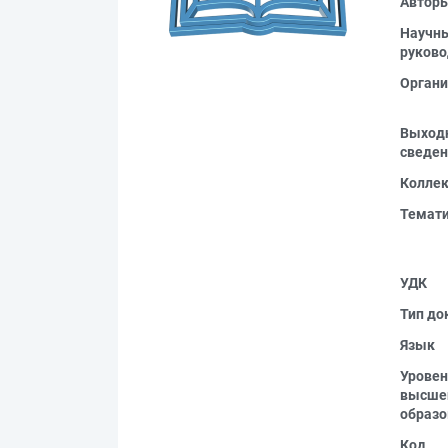
Автор
Научн
руково
Органи
Выход
сведен
Колле
Темат
УДК
Тип до
Язык
Уровен
высше
образо
Код