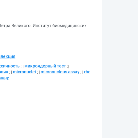
Петра Великого. Институт биомедицинских
ллекция
ксичность
;
микроядерный тест
;
опия
;
micronuclei
;
micronucleus assay
;
rbc
copy