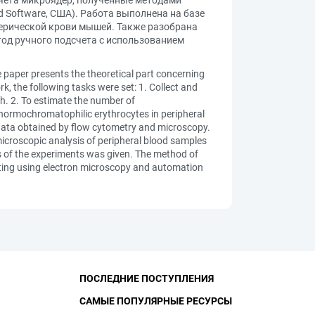
учета микроядер, полученные методами
d Software, США). Работа выполнена на базе
ерической крови мышей. Также разобрана
тод ручного подсчета с использованием
e paper presents the theoretical part concerning
k, the following tasks were set: 1. Collect and
ch. 2. To estimate the number of
normochromatophilic erythrocytes in peripheral
data obtained by flow cytometry and microscopy.
croscopic analysis of peripheral blood samples
is of the experiments was given. The method of
nting using electron microscopy and automation
ПОСЛЕДНИЕ ПОСТУПЛЕНИЯ
САМЫЕ ПОПУЛЯРНЫЕ РЕСУРСЫ