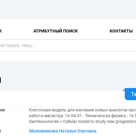
К
АТРИБУТНЫЙ ПОИСК
КОНТАКТЫ
Я
Т
ние
Клеточная модель для изучения новых аналогов пр
работа магистра: 16.04.01 - Техническая физика ; 16
биотехнология = Cellular model to study new progester
ы
Мележникова Наталья Олеговна