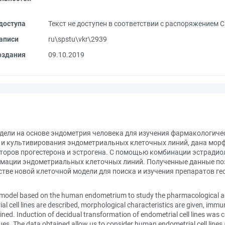
доступа
Текст не доступен в соответствии с распоряжением 
аписи
ru\spstu\vkr\2939
оздания
09.10.2019
дели на основе эндометрия человека для изучения фармакологиче
 и культивирования эндометриальных клеточных линий, дана мор
торов прогестерона и эстрогена. С помощью комбинации эстрадиола
рмации эндометриальных клеточных линий. Полученные данные по
стве новой клеточной модели для поиска и изучения препаратов ге
ll model based on the human endometrium to study the pharmacological a
ial cell lines are described, morphological characteristics are given, im
ed. Induction of decidual transformation of endometrial cell lines was ca
gues. The data obtained allow us to consider human endometrial cell lines