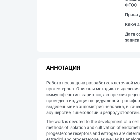
ФГОС
Права 
Ключ з
Дата с
записи
АННОТАЦИЯ
Работа посвящена разработке клеточной мо
прогестерона. Описаны методика выделения
иммунофенотип, кариотип, экспрессия рецеп
проведена индукция децидуальной трансфо
выделенные из эндометрия человека, в каче
акушерстве, гинекологии и репродуктологии.
The work is devoted to the development of a ce
methods of isolation and cultivation of endometr
progesterone receptors and estrogen are determin
estradiol and progesterone, as well as its analo