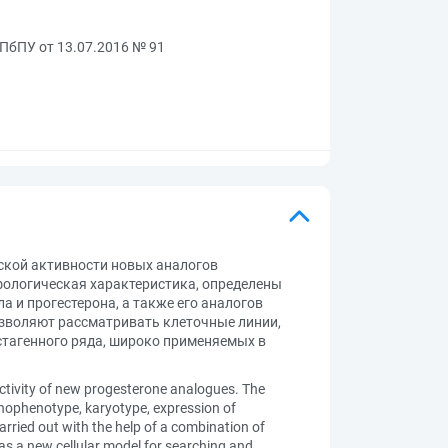
СПбПУ от 13.07.2016 № 91
ской активности новых аналогов
фологическая характеристика, определены
 и прогестерона, а также его аналогов
зволяют рассматривать клеточные линии,
стагенного ряда, широко применяемых в
ctivity of new progesterone analogues. The
munophenotype, karyotype, expression of
rried out with the help of a combination of
 as a new cellular model for searching and