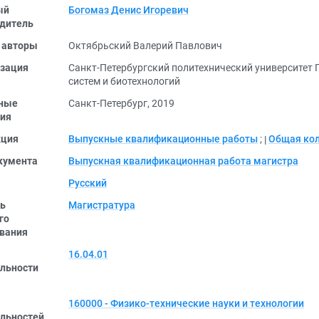
ый
Богомаз Денис Игоревич
дитель
 авторы
Октябрьский Валерий Павлович
зация
Санкт-Петербургский политехнический университет 
систем и биотехнологий
ные
Санкт-Петербург, 2019
ия
кция
Выпускные квалификационные работы
;
Общая ко
кумента
Выпускная квалификационная работа магистра
Русский
ь
Магистратура
го
вания
16.04.01
льности
160000 - Физико-технические науки и технологии
льностей