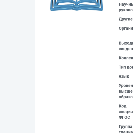
Научн
руково
Другие
Органи
Выход
сведен
Колле
Тип до
Язык
Уровен
высше
образо
Код
специа
ФГОС
Группа
специа