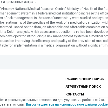
х и временных затрат.
n "Almazov National Medical Research Centre" Ministry of Health of the Rus
k management system in a federal medical institution to increase the effic
ns of risk management in the face of uncertainty were studied and systema
he relationship of the specifics of the work of a medical organization with
rformed. Based on the data, an affordable and affordable combination of
h a Delphi analysis. A risk assessment questionnaire has been developed 
been developed for introducing a risk management system in a medical org
focused on improving the efficiency and quality of the provision of medical
itable for implementation in a medical organization without significant m
РАСШИРЕННЫЙ ПОИСК
АТРИБУТНЫЙ ПОИСК
КОНТАКТЫ
ies и рекомендательные технологии для улучшения работы сайта.
ФУНДАМЕНТАЛЬНАЯ БИБ
вать этот сайт,
Вы соглашаетесь на использование файлов cookie