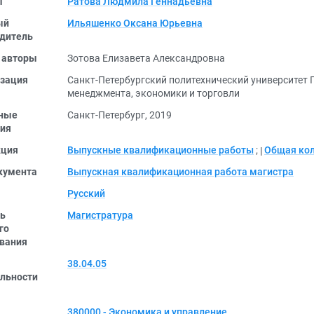
ы
Ратова Людмила Геннадьевна
ый
Ильяшенко Оксана Юрьевна
дитель
 авторы
Зотова Елизавета Александровна
зация
Санкт-Петербургский политехнический университет
менеджмента, экономики и торговли
ные
Санкт-Петербург, 2019
ия
кция
Выпускные квалификационные работы
;
Общая ко
кумента
Выпускная квалификационная работа магистра
Русский
ь
Магистратура
го
вания
38.04.05
льности
380000 - Экономика и управление