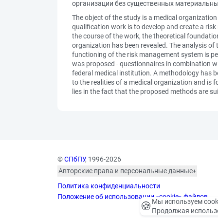
организации без существенных материальны
The object of the study is a medical organizatio
qualification work is to develop and create a ris
the course of the work, the theoretical foundatio
organization has been revealed. The analysis of t
functioning of the risk management system is pe
was proposed - questionnaires in combination wit
federal medical institution. A methodology has 
to the realities of a medical organization and is 
lies in the fact that the proposed methods are su
©
СПбПУ
, 1996-2026
Авторские права и персональные данные
Фотографии размещены с согласия
Политика конфиденциальности
изображённых лиц в соответствии
с требованиями законодательства
Положение об использовании «cookie» файлов
Мы используем cook
🍪
о персональных данных. Согласно
Продолжая использо
ст. 152.1 ГК РФ «Охрана изображения