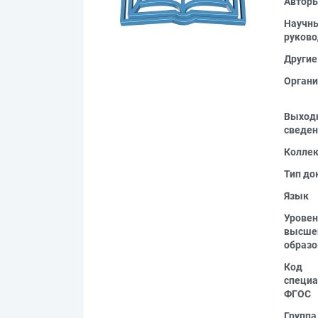
Автор
Научн
руково
Другие
Органи
Выход
сведен
Колле
Тип до
Язык
Уровен
высше
образо
Код
специа
ФГОС
Группа