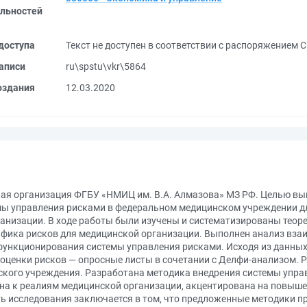
льностей
доступа
Текст не доступен в соответствии с распоряжением 
аписи
ru\spstu\vkr\5864
оздания
12.03.2020
кая организация ФГБУ «НМИЦ им. В.А. Алмазова» МЗ РФ. Целью в
мы управления рисками в федеральном медицинском учреждении 
анизации. В ходе работы были изучены и систематизированы теор
ифика рисков для медицинской организации. Выполнен анализ вз
 функционирования системы управления рисками. Исходя из данны
 оценки рисков — опросные листы в сочетании с Делфи-анализом. Р
ского учреждения. Разработана методика внедрения системы упра
на к реалиям медицинской организации, акцентирована на повыше
ь исследования заключается в том, что предложенные методики п