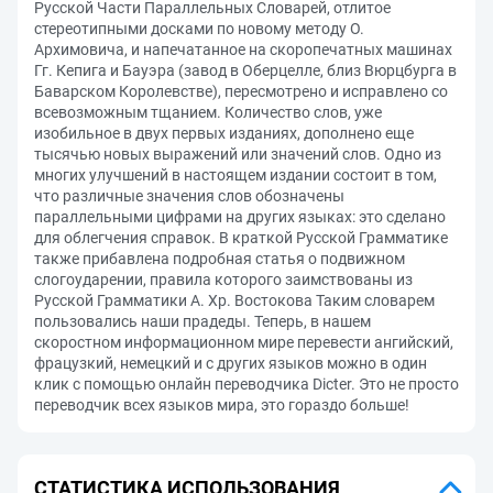
Русской Части Параллельных Словарей, отлитое
стереотипными досками по новому методу О.
Архимовича, и напечатанное на скоропечатных машинах
Гг. Кепига и Бауэра (завод в Оберцелле, близ Вюрцбурга в
Баварском Королевстве), пересмотрено и исправлено со
всевозможным тщанием. Количество слов, уже
изобильное в двух первых изданиях, дополнено еще
тысячью новых выражений или значений слов. Одно из
многих улучшений в настоящем издании состоит в том,
что различные значения слов обозначены
параллельными цифрами на других языках: это сделано
для облегчения справок. В краткой Русской Грамматике
также прибавлена подробная статья о подвижном
слогоударении, правила которого заимствованы из
Русской Грамматики А. Хр. Востокова Таким словарем
пользовались наши прадеды. Теперь, в нашем
скоростном информационном мире перевести ангийский,
фрацузкий, немецкий и с других языков можно в один
клик с помощью онлайн переводчика Dicter. Это не просто
переводчик всех языков мира, это гораздо больше!
СТАТИСТИКА ИСПОЛЬЗОВАНИЯ