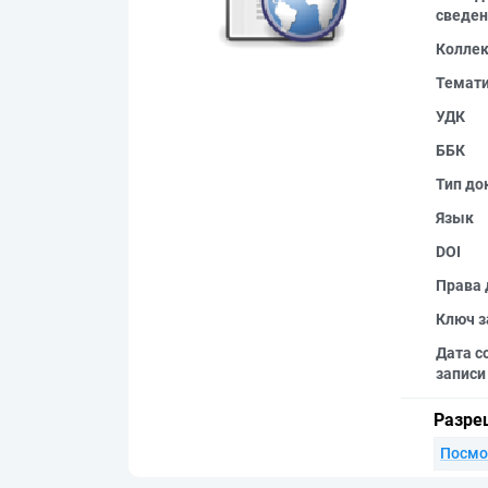
сведен
Колле
Темат
УДК
ББК
Тип до
Язык
DOI
Права 
Ключ з
Дата с
записи
Разре
Посмо