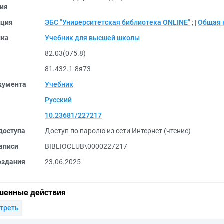
ия
кция
ЭБС "Университетская библиотека ONLINE"
;
Общая 
ика
Учебник для высшей школы
82.03(075.8)
81.432.1-8я73
кумента
Учебник
Русский
10.23681/227217
доступа
Доступ по паролю из сети Интернет (чтение)
аписи
BIBLIOCLUB\0000227217
оздания
23.06.2025
шенные действия
треть