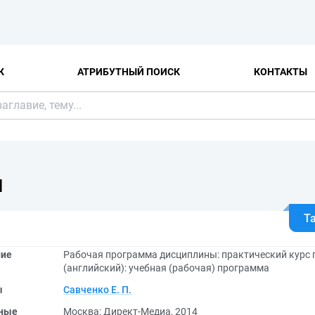
К
АТРИБУТНЫЙ ПОИСК
КОНТАКТЫ
Я
Т
ние
Рабочая программа дисциплины: практический курс 
(английский): учебная (рабочая) программа
ы
Савченко Е. П.
ные
Москва: Директ-Медиа, 2014