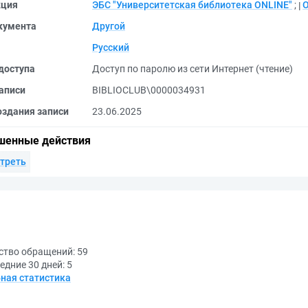
кция
ЭБС "Университетская библиотека ONLINE"
;
кумента
Другой
Русский
доступа
Доступ по паролю из сети Интернет (чтение)
аписи
BIBLIOCLUB\0000034931
оздания записи
23.06.2025
шенные действия
треть
ство обращений:
59
едние 30 дней:
5
ная статистика