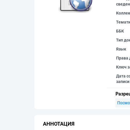
сведен
Колле
Темат
ББК
Тип до
Язык
Права 
Ключ з
Дата с
записи
Разре
Посмо
АННОТАЦИЯ