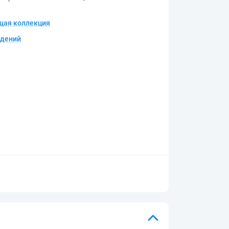
щая коллекция
едений