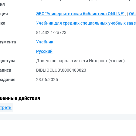
ия
кция
ЭБС "Университетская библиотека ONLINE"
;
Об
ика
Учебник для средних специальных учебных зав
81.432.1-2я723
кумента
Учебник
Русский
доступа
Доступ по паролю из сети Интернет (чтение)
аписи
BIBLIOCLUB\0000483823
оздания
23.06.2025
шенные действия
треть