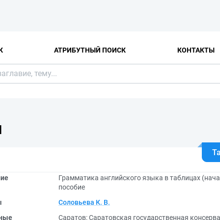
К
АТРИБУТНЫЙ ПОИСК
КОНТАКТЫ
Я
Т
ние
Грамматика английского языка в таблицах (нача
пособие
ы
Соловьева К. В.
ные
Саратов: Саратовская государственная консерва