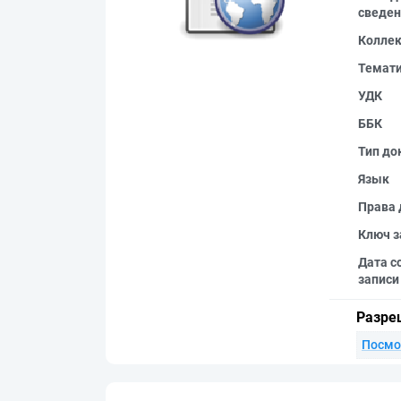
сведен
Колле
Темат
УДК
ББК
Тип до
Язык
Права 
Ключ з
Дата с
записи
Разре
Посмо