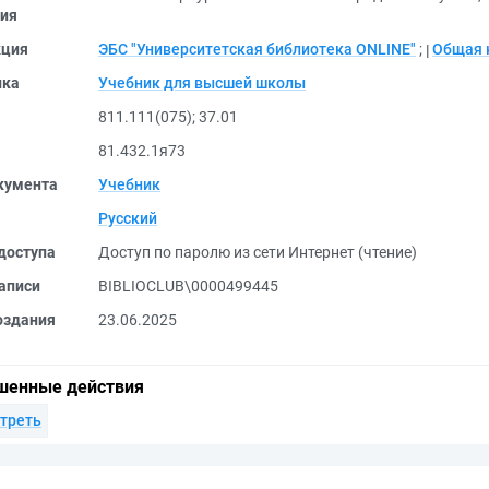
ия
кция
ЭБС "Университетская библиотека ONLINE"
;
Общая 
ика
Учебник для высшей школы
811.111(075)
;
37.01
81.432.1я73
кумента
Учебник
Русский
доступа
Доступ по паролю из сети Интернет (чтение)
аписи
BIBLIOCLUB\0000499445
оздания
23.06.2025
шенные действия
треть