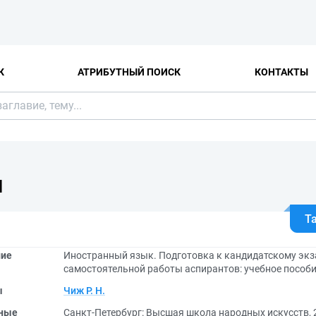
К
АТРИБУТНЫЙ ПОИСК
КОНТАКТЫ
Я
Т
ние
Иностранный язык. Подготовка к кандидатскому экза
самостоятельной работы аспирантов: учебное пособ
ы
Чиж Р. Н.
ные
Санкт-Петербург: Высшая школа народных искусств, 