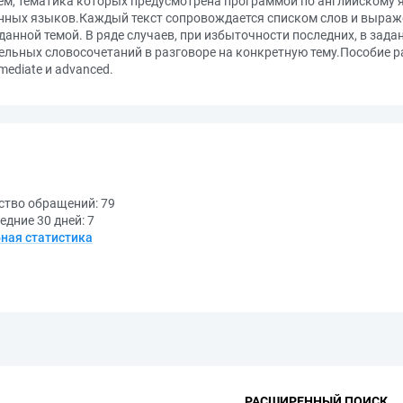
тем, тематика которых предусмотрена программой по английскому 
анных языков.Каждый текст сопровождается списком слов и выраж
 данной темой. В ряде случаев, при избыточности последних, в зада
ельных словосочетаний в разговоре на конкретную тему.Пособие ра
mediate и advanced.
ство обращений:
79
едние 30 дней:
7
ная статистика
РАСШИРЕННЫЙ ПОИСК