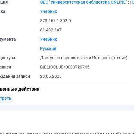
кция
ЭБС "Университетская библиотека ONLINE"
;
ика
Учебник
373.167.1:802.0
81.432.1я7
кумента
Учебник
Русский
доступа
Доступ по паролю из сети Интернет (чтение)
аписи
BIBLIOCLUB\0000720745
оздания записи
23.06.2025
шенные действия
треть