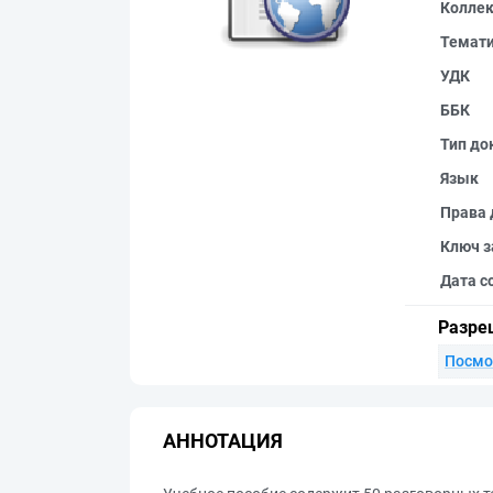
Колле
Темат
УДК
ББК
Тип до
Язык
Права 
Ключ з
Дата с
Разре
Посмо
АННОТАЦИЯ