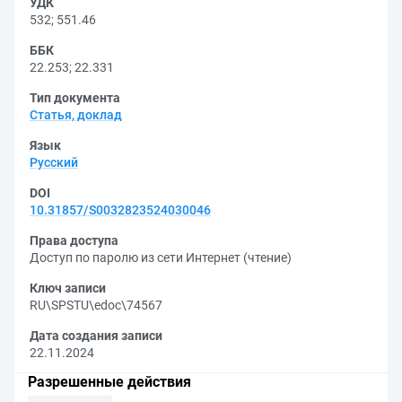
УДК
532
;
551.46
ББК
22.253
;
22.331
Тип документа
Статья, доклад
Язык
Русский
DOI
10.31857/S0032823524030046
Права доступа
Доступ по паролю из сети Интернет (чтение)
Ключ записи
RU\SPSTU\edoc\74567
Дата создания записи
22.11.2024
Разрешенные действия