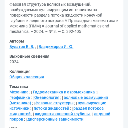
Фазовая структура волновых возмущений,
возбуждаемых пульсирующим источником на
поверхности раздела потока жидкости конечной
глубины и ледяного покрова // Прикладная математика и
механика (ПММ) = Journal of applied mathematics and
mechanics. – 2024. – № 3. — С. 392-405
Авторы
Булатов В. В.
;
Владимиров И. Ю.
Выходные сведения
2024
Коллекция
Общая коллекция
Тематика
Механика
;
Гидромеханика и аэромеханика
;
Геофизика
;
Океанология
;
волновые возмущения
(механика)
;
фазовые структуры
;
пульсирующие
источники
;
потоки жидкостей
;
раздел потоков
жидкостей
;
жидкости конечной глубины
;
ледяной
покров
;
дисперсионные зависимости