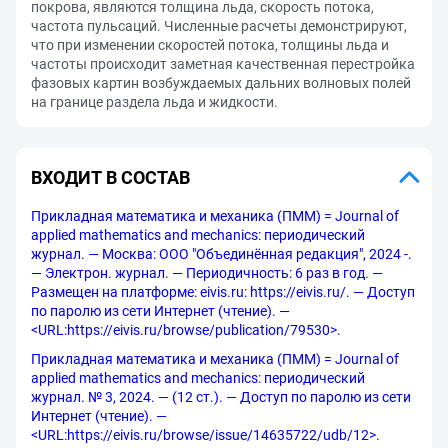
покрова, являются толщина льда, скорость потока,
частота пульсаций. Численные расчеты демонстрируют,
что при изменении скоростей потока, толщины льда и
частоты происходит заметная качественная перестройка
фазовых картин возбуждаемых дальних волновых полей
на границе раздела льда и жидкости.
ВХОДИТ В СОСТАВ
Прикладная математика и механика (ПММ) = Journal of
applied mathematics and mechanics: периодический
журнал. — Москва: ООО "Объединённая редакция", 2024 -.
— Электрон. журнал. — Периодичность: 6 раз в год. —
Размещен на платформе: eivis.ru: https://eivis.ru/. — Доступ
по паролю из сети Интернет (чтение). —
<URL:https://eivis.ru/browse/publication/79530>.
Прикладная математика и механика (ПММ) = Journal of
applied mathematics and mechanics: периодический
журнал. № 3, 2024. — (12 ст.). — Доступ по паролю из сети
Интернет (чтение). —
<URL:https://eivis.ru/browse/issue/14635722/udb/12>.