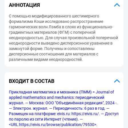
АННОТАЦИЯ
С помощью модифицированного шестимерного
формализма Коши исследовано распространение
гармонических волн Лэмба в слоях из функционально-
градиентных материалов (ФГМ) с поперечной
неоднородностью. Для случая произвольной поперечной
неоднородности выведено дисперсионное уравнение в
замкнутой форме. Получены и сопоставлены
дисперсионные соотношения для материалов с
различными видами неоднородностей.
ВХОДИТ В СОСТАВ
Прикладная математика и механика (ПММ) = Journal of
applied mathematics and mechanics: периодический
журнал. — Москва: ООО "Объединённая редакция", 2024 -.
— Электрон. журнал. — Периодичность: 6 раз в год. —
Размещен на платформе: eivis.ru: https://eivis.ru/. — Доступ
по паролю из сети Интернет (чтение). —
<URL:https://eivis.ru/browse/publication/79530>.