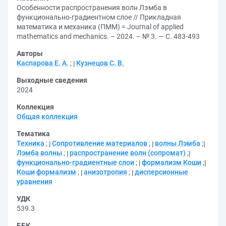
Особенности распространения волн Лэмба в
функционально-градиентном слое // Прикладная
математика и механика (ПММ) = Journal of applied
mathematics and mechanics. – 2024. – № 3. — С. 483-493
Авторы
Каспарова Е. А.
;
Кузнецов С. В.
Выходные сведения
2024
Коллекция
Общая коллекция
Тематика
Техника
;
Сопротивление материалов
;
волны Лэмба
;
Лэмба волны
;
распространение волн (сопромат)
;
функционально-градиентные слои
;
формализм Коши
;
Коши формализм
;
анизотропия
;
дисперсионные
уравнения
УДК
539.3
ББК