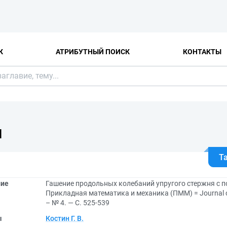
К
АТРИБУТНЫЙ ПОИСК
КОНТАКТЫ
Я
Т
ние
Гашение продольных колебаний упругого стержня с 
Прикладная математика и механика (ПММ) = Journal of
– № 4. — С. 525-539
ы
Костин Г. В.