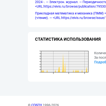
2024 -. — Электрон. журнал. — Периодичность: 
<URL:https://eivis.ru/browse/publication/79530
Прикладная математика и механика (ПММ) = Jo
(чтение). — <URL:https://eivis.ru/browse/issu
СТАТИСТИКА ИСПОЛЬЗОВАНИЯ
Количе
За посл
Подроб
©
СПбПУ
, 1996-2026