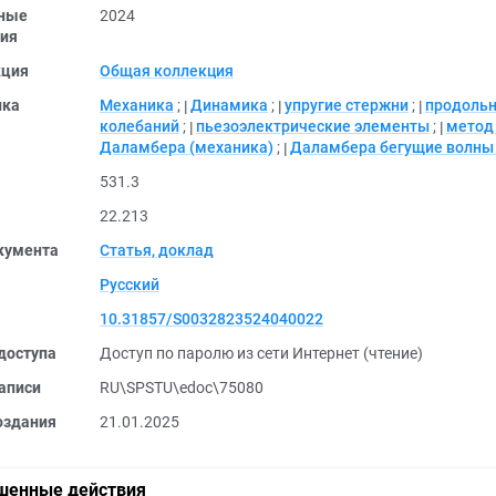
ные
2024
ия
кция
Общая коллекция
ика
Механика
;
Динамика
;
упругие стержни
;
продольн
колебаний
;
пьезоэлектрические элементы
;
метод
Даламбера (механика)
;
Даламбера бегущие волны 
531.3
22.213
кумента
Статья, доклад
Русский
10.31857/S0032823524040022
доступа
Доступ по паролю из сети Интернет (чтение)
аписи
RU\SPSTU\edoc\75080
оздания
21.01.2025
шенные действия