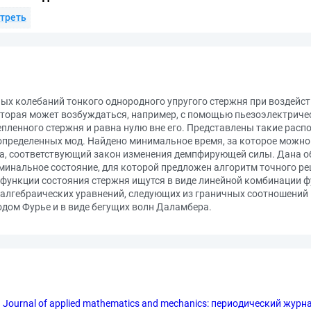
треть
х колебаний тонкого однородного упругого стержня при воздейст
которая может возбуждаться, например, с помощью пьезоэлектриче
епленного стержня и равна нулю вне его. Представлены такие расп
определенных мод. Найдено минимальное время, за которое можно 
ряда, соответствующий закон изменения демпфирующей силы. Дана 
ерминальное состояние, для которой предложен алгоритм точного 
функции состояния стержня ищутся в виде линейной комбинации ф
 алгебраических уравнений, следующих из граничных соотношений 
одом Фурье и в виде бегущих волн Даламбера.
ournal of applied mathematics and mechanics: периодический журн