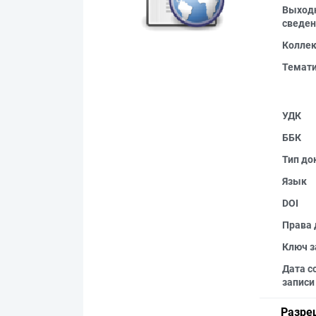
Выход
сведен
Колле
Темат
УДК
ББК
Тип до
Язык
DOI
Права 
Ключ з
Дата с
записи
Разре