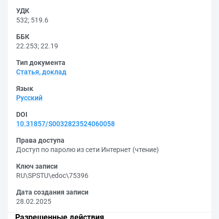
УДК
532
;
519.6
ББК
22.253
;
22.19
Тип документа
Статья, доклад
Язык
Русский
DOI
10.31857/S0032823524060058
Права доступа
Доступ по паролю из сети Интернет (чтение)
Ключ записи
RU\SPSTU\edoc\75396
Дата создания записи
28.02.2025
Разрешенные действия