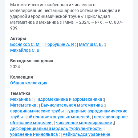
Математические особенности численного
моделирования нестационарного обтекания модели в
ударной аэродинамической трубе // Прикладная
математика и механика (ПММ). – 2024. – № 6. — С. 887-
909
Авторы
Босняков С. М.
;
Горбушин А. Р.
;
Матяш С. В.
;
Михайлов С. В.
Выходные сведения
2024
Коллекция
Общая коллекция
Тематика
Механика
;
Гидромеханика и аэромеханика
;
Математика
;
Вычислительная математика
;
аэродинамические трубы
;
ударные аэродинамические
трубы
;
обтекание конусных моделей
;
нестационарное
обтекание моделей
;
численное моделирование
;
дифференциальная модель турбулентности
;
уравнение Рейнольдса
;
Рейнольдса уравнение