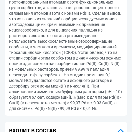
протонированными атомами азота функциональных
групп сорбентов, а также за счет донорно-акцепторного
связывания атомов азота с ионами Pd(II). Сделан вывод,
что из-за низких значений сорбции исследуемых ионов
азотсодержащими кремнеземами их применение
нецелесообразно, и для выделения палладия из
растворов сложного состава рекомендовано
использовать высокоселективные серосодержащие
сорбенты, в частности кремнезем, модифицированный
тиосалициловой кислотой (ТСК-D). Установлено, что на
стадии сорбции этим сорбентом в динамическом режиме
происходит совместная сорбция ионов Pd(II), Cu(II), Ni(II)
из модельных растворов, причем 99,99 % палладия
переходит в фазу сорбента. На стадии промывки 0,1
моль/л HCl удаляются остатки исходного раствора и
десорбируются ионы меди(II) и никеля(II). При
элюировании аммиачным буферным раствором (рН = 10)
образуется элюат, содержащий, % (мас.): для пары Pd(II) -
Сu(II) (в пересчете на металл) > 99,97 Pd и < 0,03 Cu(II), а
для системы Pd(II) - Ni(II) - 99,99 Pd и < 0,01 Ni.
ВХОДИТ В СОСТАВ