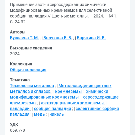
Применение азот- и серосодержащих химически
модифицированных кремнеземов для селективной
сорбции палладия // Цветные металлы. – 2024. – № 1. —
С. 24-32
Авторы
Буслаева Т. М.
;
Волчкова Е. В.
;
Борягина И. В.
Выходные сведения
2024
Коллекция
Общая коллекция
Тематика
Технология металлов
;
Металловедение цветных
металлов и сплавов
;
кремнеземы
;
химически
модифицированные кремнеземы
;
серосодержащие
кремнеземы
;
азотсодержащие кремнеземы
;
палладий
;
сорбция палладия
;
селективная сорбция
палладия
;
медь
;
никель
УДК
669.7/8