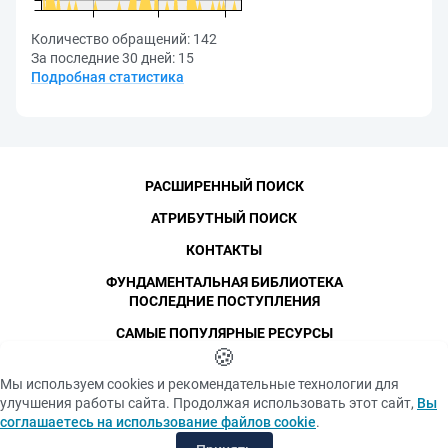
Количество обращений:
142
За последние 30 дней:
15
Подробная статистика
РАСШИРЕННЫЙ ПОИСК
АТРИБУТНЫЙ ПОИСК
КОНТАКТЫ
ФУНДАМЕНТАЛЬНАЯ БИБЛИОТЕКА
ПОСЛЕДНИЕ ПОСТУПЛЕНИЯ
САМЫЕ ПОПУЛЯРНЫЕ РЕСУРСЫ
©
СПбПУ
🍪
, 1996-2026
Авторские права и персональные данные
Мы используем cookies и рекомендательные технологии для
Фотографии размещены с согласия
улучшения работы сайта. Продолжая использовать этот сайт,
Вы
Политика конфиденциальности
изображённых лиц в соответствии
соглашаетесь на использование файлов cookie
.
с требованиями законодательства
Положение об использовании «cookie» файлов
о персональных данных. Согласно