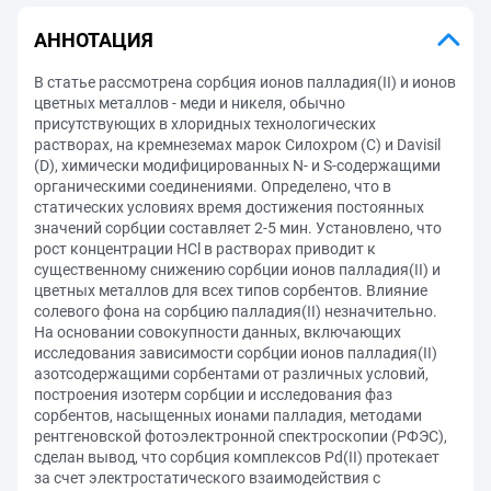
АННОТАЦИЯ
В статье рассмотрена сорбция ионов палладия(II) и ионов
цветных металлов - меди и никеля, обычно
присутствующих в хлоридных технологических
растворах, на кремнеземах марок Силохром (С) и Davisil
(D), химически модифицированных N- и S-содержащими
органическими соединениями. Определено, что в
статических условиях время достижения постоянных
значений сорбции составляет 2-5 мин. Установлено, что
рост концентрации HCl в растворах приводит к
существенному снижению сорбции ионов палладия(II) и
цветных металлов для всех типов сорбентов. Влияние
солевого фона на сорбцию палладия(II) незначительно.
На основании совокупности данных, включающих
исследования зависимости сорбции ионов палладия(II)
азотсодержащими сорбентами от различных условий,
построения изотерм сорбции и исследования фаз
сорбентов, насыщенных ионами палладия, методами
рентгеновской фотоэлектронной спектроскопии (РФЭС),
сделан вывод, что сорбция комплексов Pd(II) протекает
за счет электростатического взаимодействия c