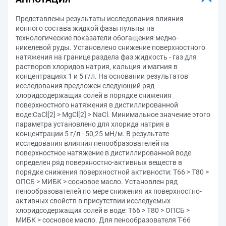
Представлены результаты исследования влияния
ионного состава жидкой фазы пульпы на
технологические показатели обогащения медно-
никелевой руды. Установлено снижение поверхностного
натяжения на границе раздела фаз жидкость - газ для
растворов хлоридов натрия, кальция и магния в
концентрациях 1 и 5 г/л. На основании результатов
исследования предложен следующий ряд
хлоридсодержащих солей в порядке снижения
поверхностного натяжения в дистиллированной
воде:CaCl[2] > MgCl[2] > NaCl. Минимальное значение этого
параметра установлено для хлорида натрия в
концентрации 5 г/л - 50,25 мН/м. В результате
исследования влияния пенообразователей на
поверхностное натяжение в дистиллированной воде
определен ряд поверхностно-активных веществ в
порядке снижения поверхностной активности: Т66 > Т80 >
ОПСБ > МИБК > сосновое масло. Установлен ряд
пенообразователей по мере снижения их поверхностно-
активных свойств в присутствии исследуемых
хлоридсодержащих солей в воде: Т66 > Т80 > ОПСБ >
МИБК > сосновое масло. Для пенообразователя Т-66