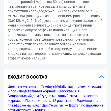
концентрацией 1 % (расход 50 г/т) поверхностное
натяжение на границе раздела жидкость - газ в
присутствии хлоридсодержащих солей составило 21,56
мН/м. При флотации с использованием растворов солей
(CaCl[2], MgCl[2], NaCl) установлено снижение содержаний
меди и никеля во флотационном концентрате ввиду
депрессирующего эффекта ионов кальция. Рост
извлечения полезных компонентов в концентрат
коррелируется повышением поверхностно-активных
характеристик пенообразователей при наличии
хлоридсодержащих солей в воде ввиду наличия ионов
хлорида натрия, вероятно, снижающих депрессирующий
эффект ионов кальция.
ВХОДИТ В СОСТАВ
Цветные металлы = Tsvetnye Metally: научно-технический
и производственный журнал. — Москва: АО
"Издательский дом "Руда и металлы", 2024 -. — Электрон.
журнал. — Периодичность: 12 раз в год. — Размещен на
платформе: eivis.ru: https://eivis.ru/. — Доступ по паролю из
сети Интернет (чтение). —