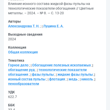
Влияние ионного состава жидкой фазы пульпы на
технологические показатели обогащения // Цветные
металлы. – 2024. – № 8. — С. 13-20
Авторы
Александрова Т. Н.
;
Лушина Е. А.
Выходные сведения
2024
Коллекция
Общая коллекция
Тематика
Горное дело
;
Обогащение полезных ископаемых
;
обогащение руд
;
технологические показатели
обогащения
;
фазы пульпы
;
жидкие фазы пульпы
;
ионный состав пульпы
;
флотация
;
медь
;
никель
;
пенообразователи
УДК
622.7
ББК
33.4