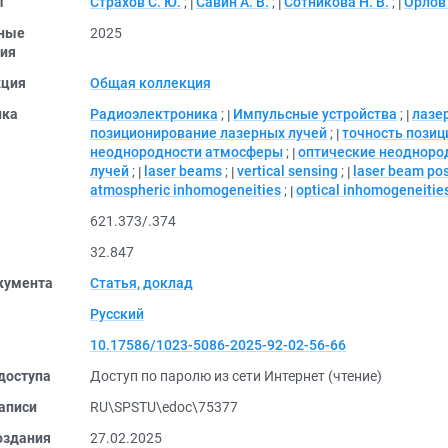
ы
Страхов С. Ю.
;
Савин А. В.
;
Сотникова Н. В.
;
Орлов 
ные
2025
ия
кция
Общая коллекция
ика
Радиоэлектроника
;
Импульсные устройства
;
лазе
позиционирование лазерных лучей
;
точность позиц
неоднородности атмосферы
;
оптические неодноро
лучей
;
laser beams
;
vertical sensing
;
laser beam pos
atmospheric inhomogeneities
;
optical inhomogeneitie
621.373/.374
32.847
кумента
Статья, доклад
Русский
10.17586/1023-5086-2025-92-02-56-66
доступа
Доступ по паролю из сети Интернет (чтение)
аписи
RU\SPSTU\edoc\75377
оздания
27.02.2025