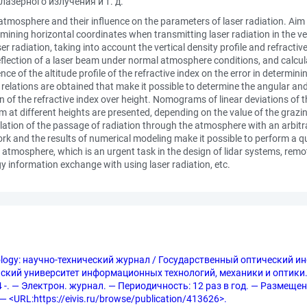
зерного излучения и т. д.
atmosphere and their influence on the parameters of laser radiation. Aim o
etermining horizontal coordinates when transmitting laser radiation in the
 radiation, taking into account the vertical density profile and refractive
 deflection of a laser beam under normal atmosphere conditions, and calcu
ence of the altitude profile of the refractive index on the error in determ
cal relations are obtained that make it possible to determine the angular an
on of the refractive index over height. Nomograms of linear deviations of t
am at different heights are presented, depending on the value of the graz
tion of the passage of radiation through the atmosphere with an arbitrary
work and the results of numerical modeling make it possible to perform a 
he atmosphere, which is an urgent task in the design of lidar systems, re
 information exchange with using laser radiation, etc.
nology: научно-технический журнал / Государственный оптический инс
кий университет информационных технологий, механики и оптики.
-. — Электрон. журнал. — Периодичность: 12 раз в год. — Размещен на 
 <URL:https://eivis.ru/browse/publication/413626>.