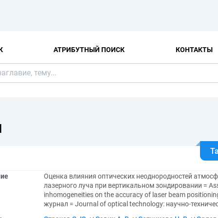
К
АТРИБУТНЫЙ ПОИСК
КОНТАКТЫ
Я
Т
ние
Оценка влияния оптических неоднородностей атмос
лазерного луча при вертикальном зондировании = Assess
inhomogeneities on the accuracy of laser beam positionin
журнал = Journal of optical technology: научно-техниче