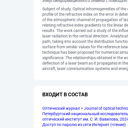
энергоинформационного обмена с помощью ла
Subject of study. Optical inhomogeneities of the 
profile of the refractive index on the error in d
of the atmospheric channel of propagation of laser
relating refractive index gradients to the linear
results. The work carried out a study of the influ
laser radiation in the vertical direction. Analyti
path, taking into account the distribution functi
surface from similar values for the reference be
technique has been proposed for numerical simula
significance. The relationships obtained in the 
deflection of a laser beam as it propagates in t
aircraft, laser communication systems and energy
ВХОДИТ В СОСТАВ
Оптический журнал = Journal of optical tech
Петербургский национальный исследовательс
оптический институт им. С. И. Вавилова, 2024 
Доступ по паролю из сети Интернет (чтение). —