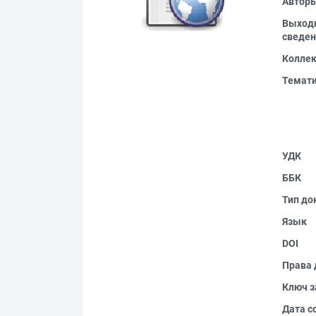
Автор
Выход
сведен
Колле
Темат
УДК
ББК
Тип до
Язык
DOI
Права 
Ключ з
Дата с