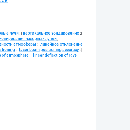
А. Е.
рные лучи
;
вертикальное зондирование
;
ионирования лазерных лучей
;
дности атмосферы
;
линейное отклонение
itioning
;
laser beam positioning accuracy
;
s of atmosphere
;
linear deflection of rays