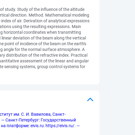
f study. Study of the influence of the altitude
 vertical direction. Method. Mathematical modeling
 index of air. Derivation of analytical expressions
lations using the resulting expressions. Main
ining horizontal coordinates when transmitting
d linear deviation of the beam along the vertical
he point of incidence of the beam on the earth's
ing angle for the normal surface atmosphere. A
 distribution of the refractive index. Practical
quantitative assessment of the linear and angular
mote sensing systems, group control systems for
титут им. С. И. Вавилова, Санкт-
 — Санкт-Петербург: Государственный
платформе: eivis.ru: https://eivis.ru/. —