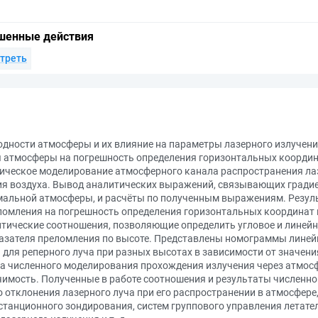
шенные действия
треть
дности атмосферы и их влияние на параметры лазерного излучени
 атмосферы на погрешность определения горизонтальных координа
ическое моделирование атмосферного канала распространения лаз
ия воздуха. Вывод аналитических выражений, связывающих гради
мальной атмосферы, и расчёты по полученным выражениям. Резуль
ломления на погрешность определения горизонтальных координат п
тические соотношения, позволяющие определить угловое и линейн
казателя преломления по высоте. Представлены номограммы линей
 для реперного луча при разных высотах в зависимости от значен
 численного моделирования прохождения излучения через атмос
чимость. Полученные в работе соотношения и результаты численн
 отклонения лазерного луча при его распространении в атмосфере,
станционного зондирования, систем группового управления летате