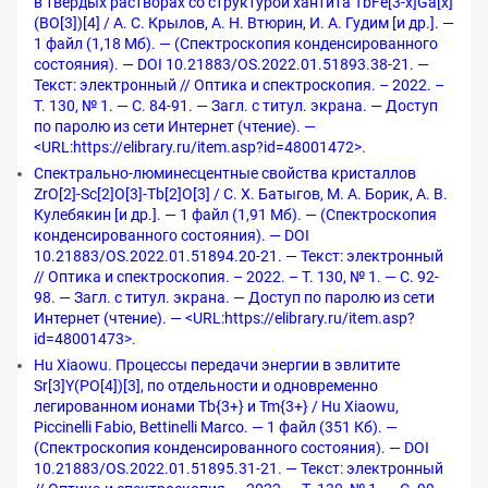
в твердых растворах со структурой хантита TbFe[3-x]Ga[x]
(BO[3])[4] / А. С. Крылов, А. Н. Втюрин, И. А. Гудим [и др.]. —
1 файл (1,18 Мб). — (Спектроскопия конденсированного
состояния). — DOI 10.21883/OS.2022.01.51893.38-21. —
Текст: электронный // Оптика и спектроскопия. – 2022. –
Т. 130, № 1. — С. 84-91. — Загл. с титул. экрана. — Доступ
по паролю из сети Интернет (чтение). —
<URL:https://elibrary.ru/item.asp?id=48001472>.
Спектрально-люминесцентные свойства кристаллов
ZrO[2]-Sc[2]O[3]-Tb[2]O[3] / С. Х. Батыгов, М. А. Борик, А. В.
Кулебякин [и др.]. — 1 файл (1,91 Мб). — (Спектроскопия
конденсированного состояния). — DOI
10.21883/OS.2022.01.51894.20-21. — Текст: электронный
// Оптика и спектроскопия. – 2022. – Т. 130, № 1. — С. 92-
98. — Загл. с титул. экрана. — Доступ по паролю из сети
Интернет (чтение). — <URL:https://elibrary.ru/item.asp?
id=48001473>.
Hu Xiaowu. Процессы передачи энергии в эвлитите
Sr[3]Y(PO[4])[3], по отдельности и одновременно
легированном ионами Tb{3+} и Tm{3+} / Hu Xiaowu,
Piccinelli Fabio, Bettinelli Marco. — 1 файл (351 Кб). —
(Спектроскопия конденсированного состояния). — DOI
10.21883/OS.2022.01.51895.31-21. — Текст: электронный