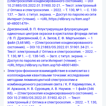
(Спектроскопия конденсированного состояния). — DOI
10.21883/OS.2022.01.51900.32-21. — Текст: электронный
// Оптика и спектроскопия. – 2022. – Т. 130, № 1. — С. 130-
137. — Загл. с титул. экрана. — Доступ по паролю из сети
Интернет (чтение). — <URL:https://elibrary.ru/item.asp?
id=48001479>.
Дресвянский, В. П. Флуктуирующая флуоресценция
одиночных центров окраски в кристаллах фторида лития
/ В. П. Дресвянский, С. А. Зилов, Е. Ф. Мартынович. — 1
файл (3,68 Мб). — (Спектроскопия конденсированного
состояния). — DOI 10.21883/OS.2022.01.51901.34-21. —
Текст: электронный // Оптика и спектроскопия. – 2022. –
Т. 130, № 1. — С. 138-145. — Загл. с титул. экрана. —
Доступ по паролю из сети Интернет (чтение). —
<URL:https://elibrary.ru/item.asp?id=48001480>.
Электрон-фононное взаимодействие в композитах с
колллоидными квантовыми точками: исследование
методами люминесцентной спектроскопии и
комбинационного рассеяния света / К. Р. Каримуллин, А.
И. Аржанов, Н. В. Суровцев, А. В. Наумов. — 1 файл (346
Кб). — (Спектроскопия конденсированного состояния). —
DOI 10.21883/OS.2022.01.51902.42-21. — Текст:
электронный // Оптика и спектроскопия. – 2022. – Т. 130,