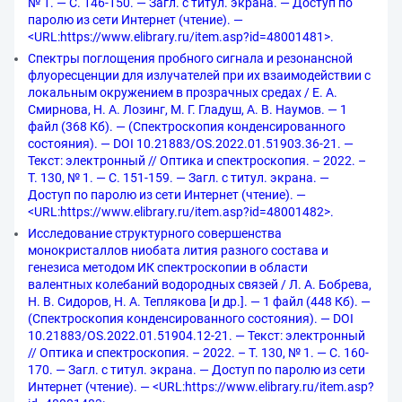
№ 1. — С. 146-150. — Загл. с титул. экрана. — Доступ по
паролю из сети Интернет (чтение). —
<URL:https://www.elibrary.ru/item.asp?id=48001481>.
Спектры поглощения пробного сигнала и резонансной
флуоресценции для излучателей при их взаимодействии с
локальным окружением в прозрачных средах / Е. А.
Смирнова, Н. А. Лозинг, М. Г. Гладуш, А. В. Наумов. — 1
файл (368 Кб). — (Спектроскопия конденсированного
состояния). — DOI 10.21883/OS.2022.01.51903.36-21. —
Текст: электронный // Оптика и спектроскопия. – 2022. –
Т. 130, № 1. — С. 151-159. — Загл. с титул. экрана. —
Доступ по паролю из сети Интернет (чтение). —
<URL:https://www.elibrary.ru/item.asp?id=48001482>.
Исследование структурного совершенства
монокристаллов ниобата лития разного состава и
генезиса методом ИК спектроскопии в области
валентных колебаний водородных связей / Л. А. Бобрева,
Н. В. Сидоров, Н. А. Теплякова [и др.]. — 1 файл (448 Кб). —
(Спектроскопия конденсированного состояния). — DOI
10.21883/OS.2022.01.51904.12-21. — Текст: электронный
// Оптика и спектроскопия. – 2022. – Т. 130, № 1. — С. 160-
170. — Загл. с титул. экрана. — Доступ по паролю из сети
Интернет (чтение). — <URL:https://www.elibrary.ru/item.asp?