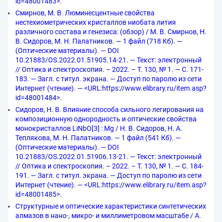
id=48001483>.
Смирнов, М. В. Люминесцентные свойства
нестехиометрических кристаллов ниобата лития
различного состава и генезиса: (обзор) / М. В. Смирнов, Н.
В. Сидоров, М. Н. Палатников. — 1 файл (718 Кб). —
(Оптические материалы). — DOI
10.21883/OS.2022.01.51905.14-21. — Текст: электронный
// Оптика и спектроскопия. – 2022. – Т. 130, № 1. — С. 171-
183. — Загл. с титул. экрана. — Доступ по паролю из сети
Интернет (чтение). — <URL:https://www.elibrary.ru/item.asp?
id=48001484>.
Сидоров, Н. В. Влияние способа сильного легирования на
композиционную однородность и оптические свойства
монокристаллов LiNbO[3] : Mg / Н. В. Сидоров, Н. А.
Теплякова, М. Н. Палатников. — 1 файл (541 Кб). —
(Оптические материалы). — DOI
10.21883/OS.2022.01.51906.13-21. — Текст: электронный
// Оптика и спектроскопия. – 2022. – Т. 130, № 1. — С. 184-
191. — Загл. с титул. экрана. — Доступ по паролю из сети
Интернет (чтение). — <URL:https://www.elibrary.ru/item.asp?
id=48001485>.
Структурные и оптические характеристики синтетических
алмазов в нано-, микро- и миллиметровом масштабе / A.