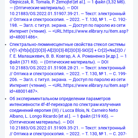
Olejniczak, R. Tomala, P. Zemojtel [et al.]. — 1 файл (3,32 Мб).
— (Оптические материалы). — DOI
10.21883/OS.2022.01.51907.39-21. — Текст: электронный
// Оптика и спектроскопия. – 2022. – Т. 130, № 1. — С. 192-
198. — Загл. с титул. экрана. — Доступ по паролю из сети
Интернет (чтение). — <URL:https://www.elibrary.ru/item.asp?
id=48001486>.
Спектрально-люминесцентные свойства стекол системы
(Y[1-x]Yb[x])[2]О[3]-Al[2]O[3]-В[2]О[3]-SiO[2] + Cr[2]+Na[2]О /
Г. Е. Малашкевич, В. В. Ковгар, А. А. Романенко [и др.]. — 1
файл (371 Кб). — (Оптические материалы). — DOI
10.21883/OS.2022.01.51908.28-21. — Текст: электронный
// Оптика и спектроскопия. – 2022. – Т. 130, № 1. — С. 199-
206. — Загл. с титул. экрана. — Доступ по паролю из сети
Интернет (чтение). — <URL:https://www.elibrary.ru/item.asp?
id=48001487>.
Об экспериментальном определении параметров
интенсивности 4f-4f-переходов по спектрам излучения
соединений европия (III) / Lucca Blois, N. Carneiro Neto
Albano, L. Longo Ricardo [et al.]. — 1 файл (219 Кб). —
(Оптические материалы). — DOI
10.21883/OS.2022.01.51909.35-21. — Текст: электронный
// Оптика и спектроскопия. – 2022. – Т. 130, № 1. — С. 207-