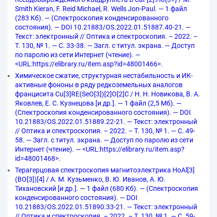
Smith Kieran, F. Reid Michael, R. Wells Jon-Paul. — 1 файл
(283 Кб). — (Спектроскопия конденсированного
состояния). — DOI 10.21883/OS.2022.01.51887.40-21. —
Текст: электронный // Оптика и спектроскопия. – 2022. –
Т. 130, № 1. — С. 33-38. — Загл. с титул. экрана. — Доступ
по паролю из сети Интернет (чтение). —
<URL:https://elibrary.ru/item.asp?id=48001466>.
Химическое сжатие, структурная нестабильность и ИК-
активные фононы в ряду редкоземельных аналогов
францисита Cu[3]RE(SeO[3])[2]O[2]C / Н. Н. Новикова, В. А.
Яковлев, Е. С. Кузнецова [и др.]. — 1 файл (2,5 Мб). —
(Спектроскопия конденсированного состояния). — DOI
10.21883/OS.2022.01.51889.22-21. — Текст: электронный
// Оптика и спектроскопия. – 2022. – Т. 130, № 1. — С. 49-
58. — Загл. с титул. экрана. — Доступ по паролю из сети
Интернет (чтение). — <URL:https://elibrary.ru/item.asp?
id=48001468>.
Терагерцовая спектроскопия магнитоэлектрика HoAl[3]
(BO[3])[4] / А. М. Кузьменко, В. Ю. Иванов, А. Ю.
Тихановский [и др.]. — 1 файл (680 Кб). — (Спектроскопия
конденсированного состояния). — DOI
10.21883/OS.2022.01.51890.33-21. — Текст: электронный
// Оптика и спектроскопия. – 2022. – Т. 130, № 1. — С. 59-