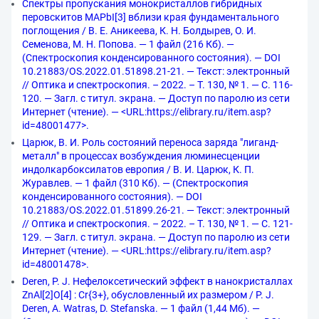
Спектры пропускания монокристаллов гибридных
перовскитов MAPbI[3] вблизи края фундаментального
поглощения / В. Е. Аникеева, К. Н. Болдырев, О. И.
Семенова, М. Н. Попова. — 1 файл (216 Кб). —
(Спектроскопия конденсированного состояния). — DOI
10.21883/OS.2022.01.51898.21-21. — Текст: электронный
// Оптика и спектроскопия. – 2022. – Т. 130, № 1. — С. 116-
120. — Загл. с титул. экрана. — Доступ по паролю из сети
Интернет (чтение). — <URL:https://elibrary.ru/item.asp?
id=48001477>.
Царюк, В. И. Роль состояний переноса заряда "лиганд-
металл" в процессах возбуждения люминесценции
индолкарбоксилатов европия / В. И. Царюк, К. П.
Журавлев. — 1 файл (310 Кб). — (Спектроскопия
конденсированного состояния). — DOI
10.21883/OS.2022.01.51899.26-21. — Текст: электронный
// Оптика и спектроскопия. – 2022. – Т. 130, № 1. — С. 121-
129. — Загл. с титул. экрана. — Доступ по паролю из сети
Интернет (чтение). — <URL:https://elibrary.ru/item.asp?
id=48001478>.
Deren, P. J. Нефелоксетический эффект в нанокристаллах
ZnAl[2]O[4] : Cr{3+}, обусловленный их размером / P. J.
Deren, А. Watras, D. Stefanska. — 1 файл (1,44 Мб). —