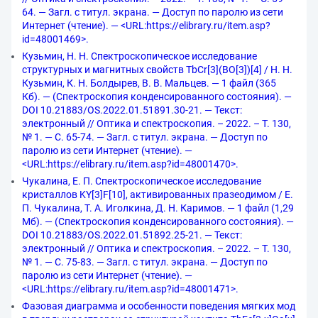
64. — Загл. с титул. экрана. — Доступ по паролю из сети
Интернет (чтение). — <URL:https://elibrary.ru/item.asp?
id=48001469>.
Кузьмин, Н. Н. Спектроскопическое исследование
структурных и магнитных свойств TbCr[3](BO[3])[4] / Н. Н.
Кузьмин, К. Н. Болдырев, В. В. Мальцев. — 1 файл (365
Кб). — (Спектроскопия конденсированного состояния). —
DOI 10.21883/OS.2022.01.51891.30-21. — Текст:
электронный // Оптика и спектроскопия. – 2022. – Т. 130,
№ 1. — С. 65-74. — Загл. с титул. экрана. — Доступ по
паролю из сети Интернет (чтение). —
<URL:https://elibrary.ru/item.asp?id=48001470>.
Чукалина, Е. П. Спектроскопическое исследование
кристаллов KY[3]F[10], активированных празеодимом / Е.
П. Чукалина, Т. А. Иголкина, Д. Н. Каримов. — 1 файл (1,29
Мб). — (Спектроскопия конденсированного состояния). —
DOI 10.21883/OS.2022.01.51892.25-21. — Текст:
электронный // Оптика и спектроскопия. – 2022. – Т. 130,
№ 1. — С. 75-83. — Загл. с титул. экрана. — Доступ по
паролю из сети Интернет (чтение). —
<URL:https://elibrary.ru/item.asp?id=48001471>.
Фазовая диаграмма и особенности поведения мягких мод