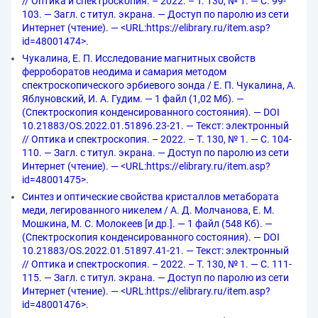
// Оптика и спектроскопия. – 2022. – Т. 130, № 1. — С. 99-
103. — Загл. с титул. экрана. — Доступ по паролю из сети
Интернет (чтение). — <URL:https://elibrary.ru/item.asp?
id=48001474>.
Чукалина, Е. П. Исследование магнитных свойств
ферроборатов неодима и самария методом
спектроскопического эрбиевого зонда / Е. П. Чукалина, А.
Яблуновский, И. А. Гудим. — 1 файл (1,02 Мб). —
(Спектроскопия конденсированного состояния). — DOI
10.21883/OS.2022.01.51896.23-21. — Текст: электронный
// Оптика и спектроскопия. – 2022. – Т. 130, № 1. — С. 104-
110. — Загл. с титул. экрана. — Доступ по паролю из сети
Интернет (чтение). — <URL:https://elibrary.ru/item.asp?
id=48001475>.
Синтез и оптические свойства кристаллов метабората
меди, легированного никелем / А. Д. Молчанова, Е. М.
Мошкина, М. С. Молокеев [и др.]. — 1 файл (548 Кб). —
(Спектроскопия конденсированного состояния). — DOI
10.21883/OS.2022.01.51897.41-21. — Текст: электронный
// Оптика и спектроскопия. – 2022. – Т. 130, № 1. — С. 111-
115. — Загл. с титул. экрана. — Доступ по паролю из сети
Интернет (чтение). — <URL:https://elibrary.ru/item.asp?
id=48001476>.