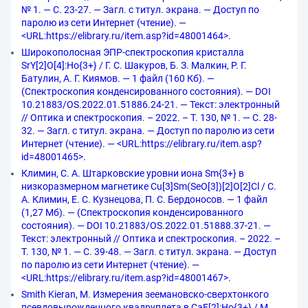
№ 1. — С. 23-27. — Загл. с титул. экрана. — Доступ по
паролю из сети Интернет (чтение). —
<URL:https://elibrary.ru/item.asp?id=48001464>.
Широкополосная ЭПР-спектроскопия кристалла
SrY[2]O[4]:Ho{3+} / Г. С. Шакуров, Б. З. Малкин, Р. Г.
Батулин, А. Г. Киямов. — 1 файл (160 Кб). —
(Спектроскопия конденсированного состояния). — DOI
10.21883/OS.2022.01.51886.24-21. — Текст: электронный
// Оптика и спектроскопия. – 2022. – Т. 130, № 1. — С. 28-
32. — Загл. с титул. экрана. — Доступ по паролю из сети
Интернет (чтение). — <URL:https://elibrary.ru/item.asp?
id=48001465>.
Климин, С. А. Штарковские уровни иона Sm{3+} в
низкоразмерном магнетике Cu[3]Sm(SeO[3])[2]O[2]Cl / С.
А. Климин, Е. С. Кузнецова, П. С. Бердоносов. — 1 файл
(1,27 Мб). — (Спектроскопия конденсированного
состояния). — DOI 10.21883/OS.2022.01.51888.37-21. —
Текст: электронный // Оптика и спектроскопия. – 2022. –
Т. 130, № 1. — С. 39-48. — Загл. с титул. экрана. — Доступ
по паролю из сети Интернет (чтение). —
<URL:https://elibrary.ru/item.asp?id=48001467>.
Smith Kieran, M. Измерения зеемановско-сверхтонкого
псевдовырожденного квадруплета в CaF[2]:Ho{3+} / M.