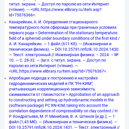
титул. экрана. — Доступ по паролю из сети Интернет
(чтение). — <URL:https://www.elibrary.ru/item.asp?
id=75076366>.
Канарейкин, А. И. Определение стационарного
температурного поля сфероида при граничных условиях
первого рода = Determination of the stationary temperature
field of a spheroid under boundary conditions of the first kind /
А. И. Канарейкин. — 1 файл (611 Кб). — (Инженерная и
техническая физика). — DOI 10.25791/infizik.10.2024.1430.
— Текст: электронный // Инженерная физика. – 2024. – №
10. — С. 28-32. — Загл. с титул. экрана. — Доступ по
паролю из сети Интернет (чтение). —
<URL:https://www.elibrary.ru/item.asp?id=75076367>.
Апробация подхода к построению и настройке
гидродинамических моделей в ПК "РН-КИМ",
учитывающих корреляционную зависимость
сжимаемости от глинистости = Approbation of an approach
to constructing and setting up hydrodynamic models in the
(software package) PC RN-KIM, taking into account the
correlation dependence of compressibility on clay content / Н.
Р. Кондратьева, М. Р. Минибаев, В. А. Штинов [и др.]. — 1
файл (1,43 Мб). — (Инженерная и техническая физика). —
DOI 10.25791/infizik.10.2024.1431. — Текст: электронный //