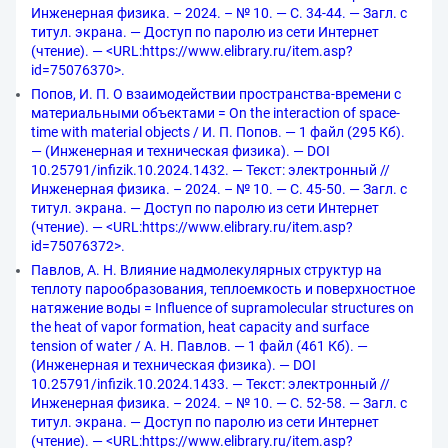
Инженерная физика. – 2024. – № 10. — С. 34-44. — Загл. с
титул. экрана. — Доступ по паролю из сети Интернет
(чтение). — <URL:https://www.elibrary.ru/item.asp?
id=75076370>.
Попов, И. П. О взаимодействии пространства-времени с
материальными объектами = On the interaction of space-
time with material objects / И. П. Попов. — 1 файл (295 Кб).
— (Инженерная и техническая физика). — DOI
10.25791/infizik.10.2024.1432. — Текст: электронный //
Инженерная физика. – 2024. – № 10. — С. 45-50. — Загл. с
титул. экрана. — Доступ по паролю из сети Интернет
(чтение). — <URL:https://www.elibrary.ru/item.asp?
id=75076372>.
Павлов, А. Н. Влияние надмолекулярных структур на
теплоту парообразования, теплоемкость и поверхностное
натяжение воды = Influence of supramolecular structures on
the heat of vapor formation, heat capacity and surface
tension of water / А. Н. Павлов. — 1 файл (461 Кб). —
(Инженерная и техническая физика). — DOI
10.25791/infizik.10.2024.1433. — Текст: электронный //
Инженерная физика. – 2024. – № 10. — С. 52-58. — Загл. с
титул. экрана. — Доступ по паролю из сети Интернет
(чтение). — <URL:https://www.elibrary.ru/item.asp?