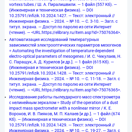
vortexs tubes / Ш. А. Пиралишвили. — 1 файл (557 Кб). —
(Инженерная и техническая физика). — DOI
10.25791/infizik.10.2024.1427. — Текст: электронный //
Инженерная физика. – 2024. – № 10. — С. 3-10. — Загл. с
титул. экрана. — Доступ по паролю из сети Интернет
(чтение). — <URL:https://elibrary.ru/item.asp?id=75076364>.
Автоматизация исследований температурных
зависимостей электрооптических параметров мезогенов
= Automating the investigation of temperature-dependent
electro-optical parameters of mesogenes / И. С. Чекулаев, Н.
С. Паращук, А. Д. Курилов [и др.]. — 1 файл (615 Кб). —
(Инженерная и техническая физика). — DOI
10.25791/infizik.10.2024.1428. — Текст: электронный //
Инженерная физика. – 2024. – № 10. — С. 11-18. — Загл. с
титул. экрана. — Доступ по паролю из сети Интернет
(чтение). — <URL:https://elibrary.ru/item.asp?id=75076365>.
Исследование работы пылеударного масс-спектрометра
с нелинейным зеркалом = Study of the operation of a dust
impact mass spectrometer with a nonlinear mirror / К. Е.
Воронов, И. В. Пияков, М. П. Калаев [и др.]. — 1 файл (674
Кб). — (Инженерная и техническая физика). — DOI
10.25791/infizik.10.2024.1429. — Текст: электронный //
Инженерная физика. – 2024. – № 10. — С. 19-27. — Загл. с