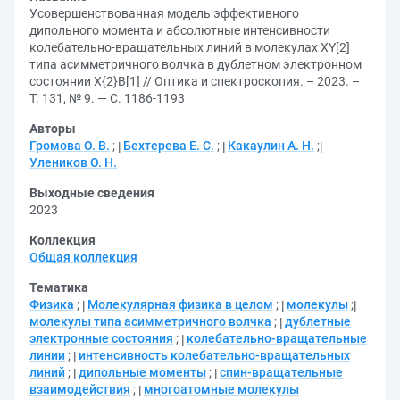
Усовершенствованная модель эффективного
дипольного момента и абсолютные интенсивности
колебательно-вращательных линий в молекулах XY[2]
типа асимметричного волчка в дублетном электронном
состоянии X{2}B[1] // Оптика и спектроскопия. – 2023. –
Т. 131, № 9. — С. 1186-1193
Авторы
Громова О. В.
;
Бехтерева Е. С.
;
Какаулин А. Н.
;
Улеников О. Н.
Выходные сведения
2023
Коллекция
Общая коллекция
Тематика
Физика
;
Молекулярная физика в целом
;
молекулы
;
молекулы типа асимметричного волчка
;
дублетные
электронные состояния
;
колебательно-вращательные
линии
;
интенсивность колебательно-вращательных
линий
;
дипольные моменты
;
спин-вращательные
взаимодействия
;
многоатомные молекулы