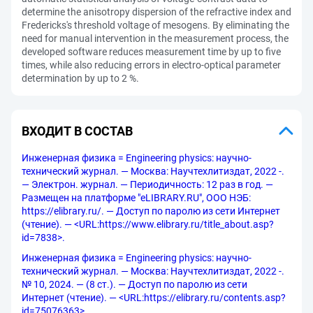
determine the anisotropy dispersion of the refractive index and
Fredericks's threshold voltage of mesogens. By eliminating the
need for manual intervention in the measurement process, the
developed software reduces measurement time by up to five
times, while also reducing errors in electro-optical parameter
determination by up to 2 %.
ВХОДИТ В СОСТАВ
Инженерная физика = Engineering physics: научно-
технический журнал. — Москва: Научтехлитиздат, 2022 -.
— Электрон. журнал. — Периодичность: 12 раз в год. —
Размещен на платформе "eLIBRARY.RU", ООО НЭБ:
https://elibrary.ru/. — Доступ по паролю из сети Интернет
(чтение). — <URL:https://www.elibrary.ru/title_about.asp?
id=7838>.
Инженерная физика = Engineering physics: научно-
технический журнал. — Москва: Научтехлитиздат, 2022 -.
№ 10, 2024. — (8 ст.). — Доступ по паролю из сети
Интернет (чтение). — <URL:https://elibrary.ru/contents.asp?
id=75076363>.