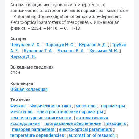
Автоматизация исследований температурных
зависимостей электрооптических параметров мезогенов
= Automating the investigation of temperature-dependent
electro-optical parameters of mesogenes // Инженерная
физика. – 2024. – № 10. — С. 11-18
Авторы
Чекулаев И. С.
;
Паращук Н. С.
;
Курилов А. Д.
;
Трубин
А. Е.
;
Буланова Т. А.
;
Буланов В. А.
;
Кузьмин М. К.
;
Чаусов Д. Н.
Выходные сведения
2024
Коллекция
Общая коллекция
Тематика
Физика
;
Физическая оптика
;
мезогены
;
параметры
мезогенов
;
электрооптические параметры
;
температурные зависимости
;
автоматизация
исследований
;
программное обеспечение
;
mesogens
;
mesogen parameters
;
electro-optical parameters
;
temperature dependencies
;
automation of research
;