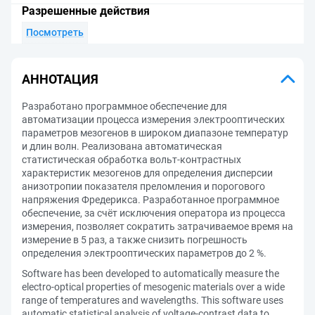
Разрешенные действия
Посмотреть
АННОТАЦИЯ
Разработано программное обеспечение для
автоматизации процесса измерения электрооптических
параметров мезогенов в широком диапазоне температур
и длин волн. Реализована автоматическая
статистическая обработка вольт-контрастных
характеристик мезогенов для определения дисперсии
анизотропии показателя преломления и порогового
напряжения Фредерикса. Разработанное программное
обеспечение, за счёт исключения оператора из процесса
измерения, позволяет сократить затрачиваемое время на
измерение в 5 раз, а также снизить погрешность
определения электрооптических параметров до 2 %.
Software has been developed to automatically measure the
electro-optical properties of mesogenic materials over a wide
range of temperatures and wavelengths. This software uses
automatic statistical analysis of voltage-contrast data to