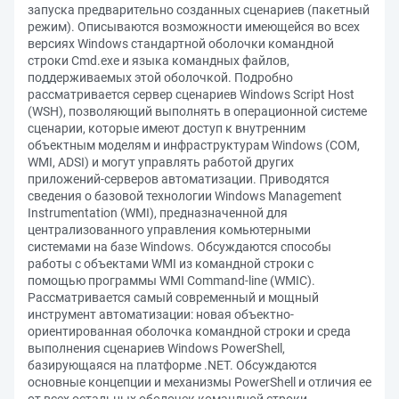
запуска предварительно созданных сценариев (пакетный
режим). Описываются возможности имеющейся во всех
версиях Windows стандартной оболочки командной
строки Cmd.exe и языка командных файлов,
поддерживаемых этой оболочкой. Подробно
рассматривается сервер сценариев Windows Script Host
(WSH), позволяющий выполнять в операционной системе
сценарии, которые имеют доступ к внутренним
объектным моделям и инфраструктурам Windows (COM,
WMI, ADSI) и могут управлять работой других
приложений-серверов автоматизации. Приводятся
сведения о базовой технологии Windows Management
Instrumentation (WMI), предназначенной для
централизованного управления комьютерными
системами на базе Windows. Обсуждаются способы
работы с объектами WMI из командной строки с
помощью программы WMI Command-line (WMIC).
Рассматривается самый современный и мощный
инструмент автоматизации: новая объектно-
ориентированная оболочка командной строки и среда
выполнения сценариев Windows PowerShell,
базирующаяся на платформе .NET. Обсуждаются
основные концепции и механизмы PowerShell и отличия ее