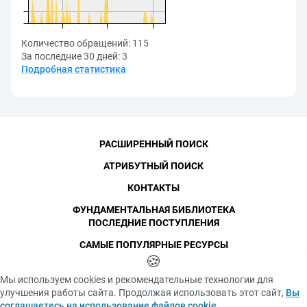
Количество обращений:
115
За последние 30 дней:
3
Подробная статистика
РАСШИРЕННЫЙ ПОИСК
АТРИБУТНЫЙ ПОИСК
КОНТАКТЫ
ФУНДАМЕНТАЛЬНАЯ БИБЛИОТЕКА
ПОСЛЕДНИЕ ПОСТУПЛЕНИЯ
САМЫЕ ПОПУЛЯРНЫЕ РЕСУРСЫ
©
СПбПУ
🍪
, 1996-2026
Авторские права и персональные данные
Мы используем cookies и рекомендательные технологии для
Фотографии размещены с согласия
улучшения работы сайта. Продолжая использовать этот сайт,
Вы
Политика конфиденциальности
изображённых лиц в соответствии
соглашаетесь на использование файлов cookie
.