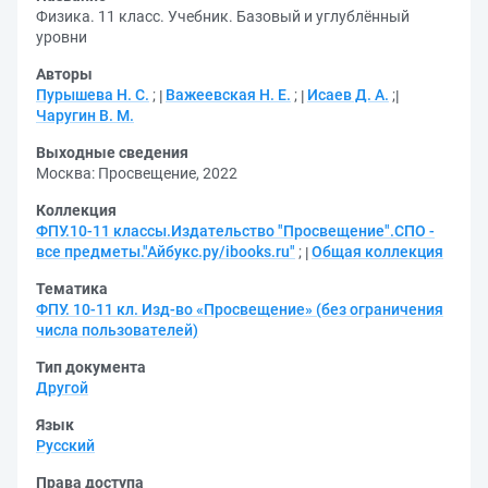
Физика. 11 класс. Учебник. Базовый и углублённый
уровни
Авторы
Пурышева Н. С.
;
Важеевская Н. Е.
;
Исаев Д. А.
;
Чаругин В. М.
Выходные сведения
Москва: Просвещение, 2022
Коллекция
ФПУ.10-11 классы.Издательство "Просвещение".СПО -
все предметы."Айбукс.ру/ibooks.ru"
;
Общая коллекция
Тематика
ФПУ. 10-11 кл. Изд-во «Просвещение» (без ограничения
числа пользователей)
Тип документа
Другой
Язык
Русский
Права доступа