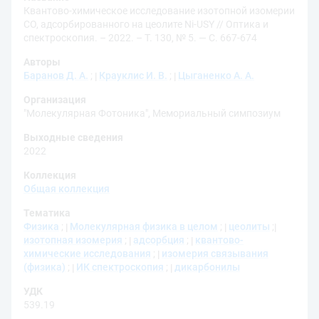
Квантово-химическое исследование изотопной изомерии
СО, адсорбированного на цеолите Ni-USY // Оптика и
спектроскопия. – 2022. – Т. 130, № 5. — С. 667-674
Авторы
Баранов Д. А.
;
Крауклис И. В.
;
Цыганенко А. А.
Организация
"Молекулярная Фотоника", Мемориальный симпозиум
Выходные сведения
2022
Коллекция
Общая коллекция
Тематика
Физика
;
Молекулярная физика в целом
;
цеолиты
;
изотопная изомерия
;
адсорбция
;
квантово-
химические исследования
;
изомерия связывания
(физика)
;
ИК спектроскопия
;
дикарбонилы
УДК
539.19