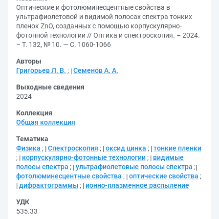
Оптические и фотолюминесцентные свойства в
ультрафиолетовой и видимой полосах спектра тонких
пленок ZnO, созданных с помощью корпускулярно-
фотонной технологии // Оптика и спектроскопия. – 2024.
– Т. 132, № 10. — С. 1060-1066
Авторы
Григорьев Л. В.
;
Семенов А. А.
Выходные сведения
2024
Коллекция
Общая коллекция
Тематика
Физика
;
Спектроскопия
;
оксид цинка
;
тонкие пленки
;
корпускулярно-фотонные технологии
;
видимые
полосы спектра
;
ультрафиолетовые полосы спектра
;
фотолюминесцентные свойства
;
оптические свойства
;
дифрактограммы
;
ионно-плазменное распыление
УДК
535.33