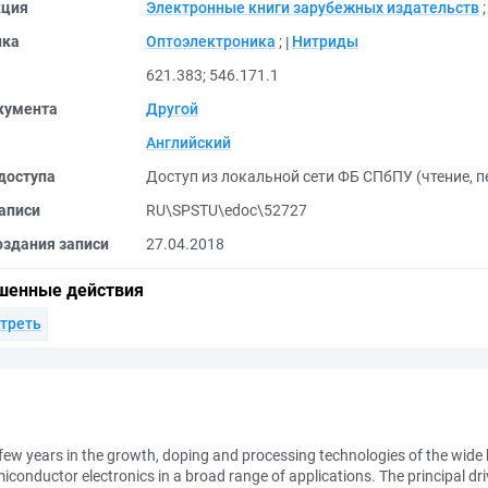
кция
Электронные книги зарубежных издательств
ика
Оптоэлектроника
;
Нитриды
621.383
;
546.171.1
кумента
Другой
Английский
доступа
Доступ из локальной сети ФБ СПбПУ (чтение, п
аписи
RU\SPSTU\edoc\52727
оздания записи
27.04.2018
шенные действия
треть
ew years in the growth, doping and processing technologies of the wide 
conductor electronics in a broad range of applications. The principal driver