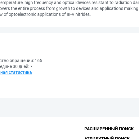
gh temperature, high frequency and optical devices resistant to radiation
 covers the entire process from growth to devices and applications making 
of optoelectronic applications of III-V nitrides.
ство обращений:
165
едние 30 дней:
7
ная статистика
РАСШИРЕННЫЙ ПОИСК
АТРИБУТНЫЙ ПОИСК