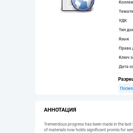
Колле
Темат
УДК
Тип до
Язык
Права 
Ключ з
Дата с
Разре
Посмо
АННОТАЦИЯ
Tremendous progress has been made in the last f
of materials now holds significant promis for semi