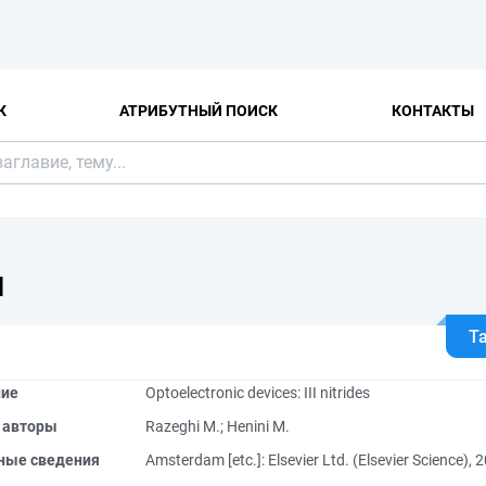
К
АТРИБУТНЫЙ ПОИСК
КОНТАКТЫ
Я
Т
ние
Optoelectronic devices: III nitrides
 авторы
Razeghi M.
;
Henini M.
ные сведения
Amsterdam [etc.]: Elsevier Ltd. (Elsevier Science), 