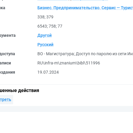
ика
Бизнес. Предпринимательство. Сервис — Турис
338
;
379
6543
;
758
;
77
кумента
Другой
Русский
доступа
ВО - Магистратура
;
Доступ по паролю из сети Ин
аписи
RU\infra-m\znanium\bibl\511996
оздания
19.07.2024
шенные действия
треть