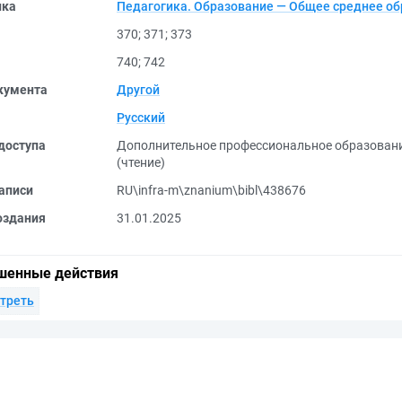
ика
Педагогика. Образование — Общее среднее о
370
;
371
;
373
740
;
742
кумента
Другой
Русский
доступа
Дополнительное профессиональное образован
(чтение)
аписи
RU\infra-m\znanium\bibl\438676
оздания
31.01.2025
шенные действия
треть