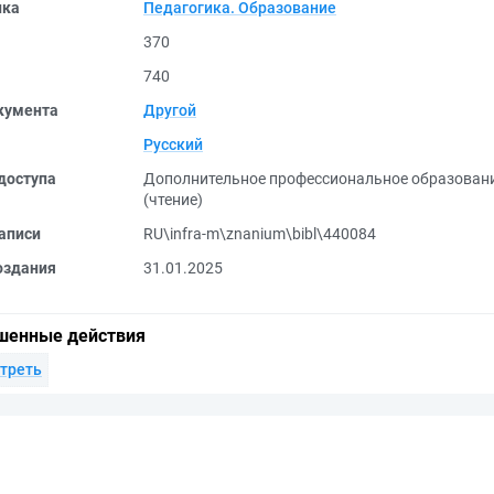
ика
Педагогика. Образование
370
740
кумента
Другой
Русский
доступа
Дополнительное профессиональное образован
(чтение)
аписи
RU\infra-m\znanium\bibl\440084
оздания
31.01.2025
шенные действия
треть