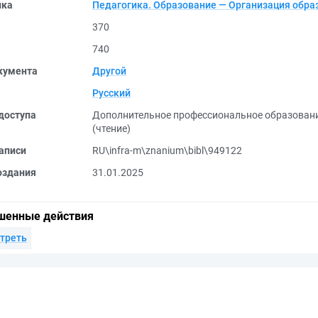
ика
Педагогика. Образование — Организация обра
370
740
кумента
Другой
Русский
доступа
Дополнительное профессиональное образован
(чтение)
аписи
RU\infra-m\znanium\bibl\949122
оздания
31.01.2025
шенные действия
треть