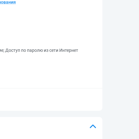
зования
ие
;
Доступ по паролю из сети Интернет