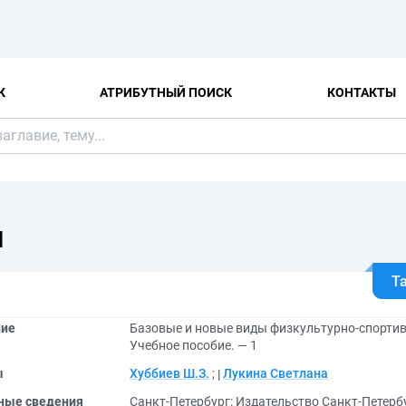
К
АТРИБУТНЫЙ ПОИСК
КОНТАКТЫ
Я
Т
ние
Базовые и новые виды физкультурно-спортив
Учебное пособие. — 1
ы
Хуббиев Ш.З.
;
Лукина Светлана
ные сведения
Санкт-Петербург: Издательство Санкт-Петерб