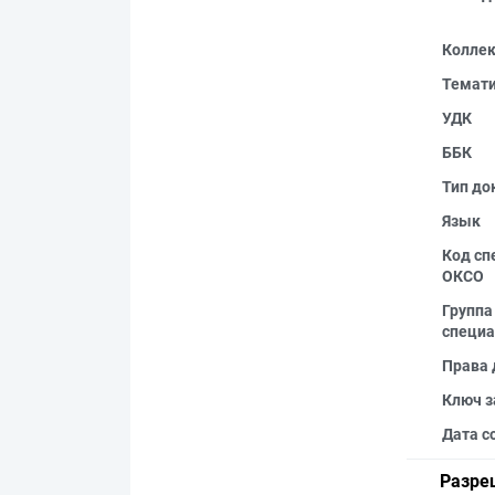
Колле
Темат
УДК
ББК
Тип до
Язык
Код сп
ОКСО
Группа
специа
Права 
Ключ з
Дата с
Разре