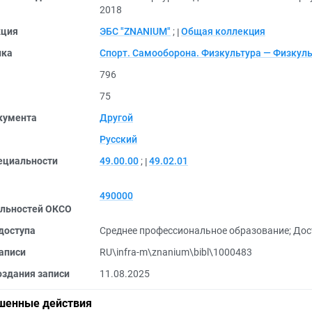
2018
кция
ЭБС "ZNANIUM"
;
Общая коллекция
ика
Спорт. Самооборона. Физкультура — Физкул
796
75
кумента
Другой
Русский
ециальности
49.00.00
;
49.02.01
490000
льностей ОКСО
доступа
Среднее профессиональное образование
;
Дос
аписи
RU\infra-m\znanium\bibl\1000483
оздания записи
11.08.2025
шенные действия