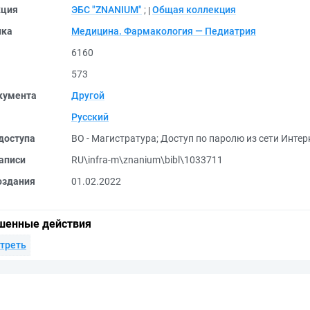
кция
ЭБС "ZNANIUM"
;
Общая коллекция
ика
Медицина. Фармакология — Педиатрия
6160
573
кумента
Другой
Русский
доступа
ВО - Магистратура
;
Доступ по паролю из сети Интерн
аписи
RU\infra-m\znanium\bibl\1033711
оздания
01.02.2022
шенные действия
треть