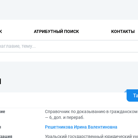
К
АТРИБУТНЫЙ ПОИСК
КОНТАКТЫ
Я
Т
ние
Справочник по доказыванию в гражданском 
— 6, доп. и перераб.
ы
Решетникова Ирина Валентиновна
зация
Уральский государственный юридический уни