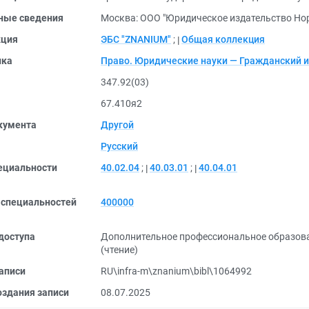
ные сведения
Москва: ООО "Юридическое издательство Нор
кция
ЭБС "ZNANIUM"
;
Общая коллекция
ика
Право. Юридические науки — Гражданский 
347.92(03)
67.410я2
кумента
Другой
Русский
ециальности
40.02.04
;
40.03.01
;
40.04.01
 специальностей
400000
доступа
Дополнительное профессиональное образов
(чтение)
аписи
RU\infra-m\znanium\bibl\1064992
оздания записи
08.07.2025