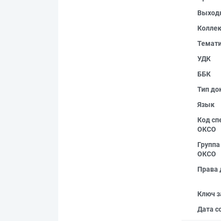
Выход
Колле
Темат
УДК
ББК
Тип до
Язык
Код сп
ОКСО
Группа
ОКСО
Права 
Ключ з
Дата с