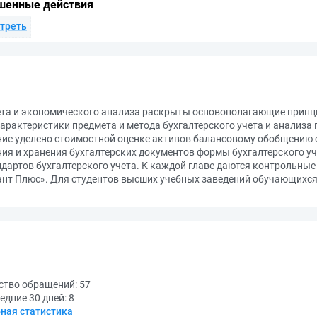
шенные действия
треть
ета и экономического анализа раскрыты основополагающие принци
арактеристики предмета и метода бухгалтерского учета и анализа
ие уделено стоимостной оценке активов балансовому обобщению с
я и хранения бухгалтерских документов формы бухгалтерского учет
артов бухгалтерского учета. К каждой главе даются контрольные 
нт Плюс». Для студентов высших учебных заведений обучающихся
ство обращений:
57
едние 30 дней:
8
ная статистика