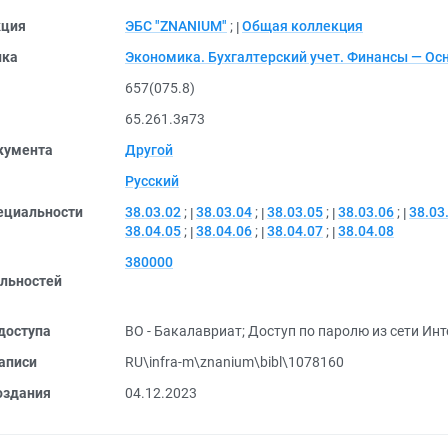
кция
ЭБС "ZNANIUM"
;
Общая коллекция
ика
Экономика. Бухгалтерский учет. Финансы — Ос
657(075.8)
65.261.3я73
кумента
Другой
Русский
ециальности
38.03.02
;
38.03.04
;
38.03.05
;
38.03.06
;
38.03
38.04.05
;
38.04.06
;
38.04.07
;
38.04.08
380000
льностей
доступа
ВО - Бакалавриат
;
Доступ по паролю из сети Инт
аписи
RU\infra-m\znanium\bibl\1078160
оздания
04.12.2023