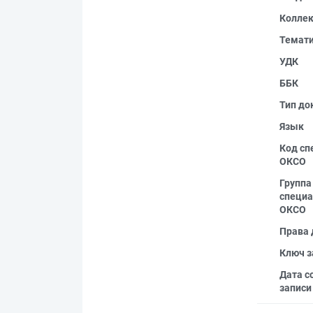
Колле
Темат
УДК
ББК
Тип до
Язык
Код сп
ОКСО
Группа
специа
ОКСО
Права 
Ключ з
Дата с
записи