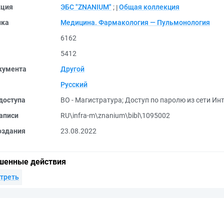
кция
ЭБС "ZNANIUM"
;
Общая коллекция
ика
Медицина. Фармакология — Пульмонология
6162
5412
кумента
Другой
Русский
доступа
ВО - Магистратура
;
Доступ по паролю из сети Инт
аписи
RU\infra-m\znanium\bibl\1095002
оздания
23.08.2022
шенные действия
треть