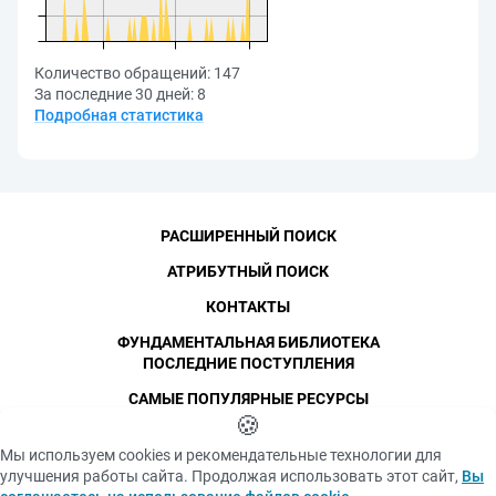
Количество обращений:
147
За последние 30 дней:
8
Подробная статистика
РАСШИРЕННЫЙ ПОИСК
АТРИБУТНЫЙ ПОИСК
КОНТАКТЫ
ФУНДАМЕНТАЛЬНАЯ БИБЛИОТЕКА
ПОСЛЕДНИЕ ПОСТУПЛЕНИЯ
САМЫЕ ПОПУЛЯРНЫЕ РЕСУРСЫ
©
СПбПУ
🍪
, 1996-2026
Авторские права и персональные данные
Мы используем cookies и рекомендательные технологии для
Фотографии размещены с согласия
улучшения работы сайта. Продолжая использовать этот сайт,
Вы
Политика конфиденциальности
изображённых лиц в соответствии