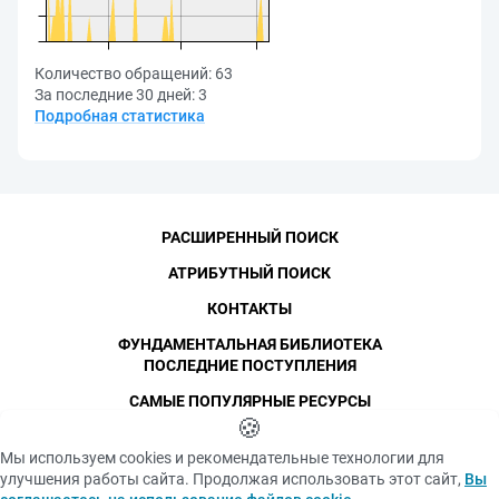
Количество обращений:
63
За последние 30 дней:
3
Подробная статистика
РАСШИРЕННЫЙ ПОИСК
АТРИБУТНЫЙ ПОИСК
КОНТАКТЫ
ФУНДАМЕНТАЛЬНАЯ БИБЛИОТЕКА
ПОСЛЕДНИЕ ПОСТУПЛЕНИЯ
САМЫЕ ПОПУЛЯРНЫЕ РЕСУРСЫ
©
СПбПУ
🍪
, 1996-2026
Авторские права и персональные данные
Мы используем cookies и рекомендательные технологии для
Фотографии размещены с согласия
улучшения работы сайта. Продолжая использовать этот сайт,
Вы
Политика конфиденциальности
изображённых лиц в соответствии