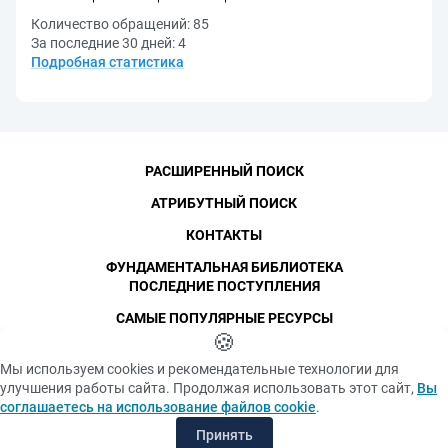
Количество обращений:
85
За последние 30 дней:
4
Подробная статистика
РАСШИРЕННЫЙ ПОИСК
АТРИБУТНЫЙ ПОИСК
КОНТАКТЫ
ФУНДАМЕНТАЛЬНАЯ БИБЛИОТЕКА
ПОСЛЕДНИЕ ПОСТУПЛЕНИЯ
САМЫЕ ПОПУЛЯРНЫЕ РЕСУРСЫ
©
СПбПУ
🍪
, 1996-2026
Авторские права и персональные данные
Мы используем cookies и рекомендательные технологии для
Фотографии размещены с согласия
улучшения работы сайта. Продолжая использовать этот сайт,
Вы
Политика конфиденциальности
изображённых лиц в соответствии
соглашаетесь на использование файлов cookie
.
с требованиями законодательства
Положение об использовании «cookie» файлов
о персональных данных. Согласно
Принять