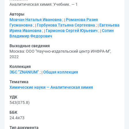
Аналитическая химия: Учебник. — 1
Авторы
Мовчан Наталья Ивановна
;
Романова Разия
Гусмановна
;
Горбунова Татьяна Сергеевна
;
Евгеньева
Ирина Ивановна
;
Гармонов Сергей Юрьевич
;
Сопин
Владимир Федорович
Выходные сведения
Москва: ООО "Научно-издательский центр ИНФРА-М",
2022
Коллекция
ЭБС "ZNANIUM"
;
Общая коллекция
Тематика
Химические науки — Аналитическая химия
УДК
543(075.8)
ББК
24.4я73
Тип документа