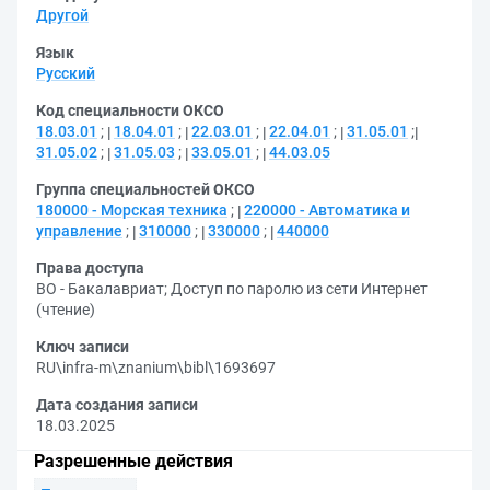
Другой
Язык
Русский
Код специальности ОКСО
18.03.01
;
18.04.01
;
22.03.01
;
22.04.01
;
31.05.01
;
31.05.02
;
31.05.03
;
33.05.01
;
44.03.05
Группа специальностей ОКСО
180000 - Морская техника
;
220000 - Автоматика и
управление
;
310000
;
330000
;
440000
Права доступа
ВО - Бакалавриат
;
Доступ по паролю из сети Интернет
(чтение)
Ключ записи
RU\infra-m\znanium\bibl\1693697
Дата создания записи
18.03.2025
Разрешенные действия