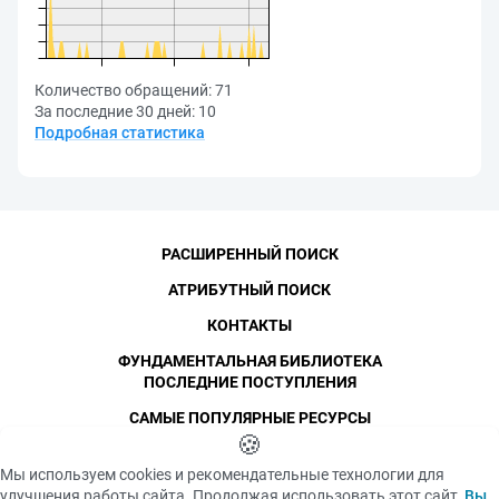
Количество обращений:
71
За последние 30 дней:
10
Подробная статистика
РАСШИРЕННЫЙ ПОИСК
АТРИБУТНЫЙ ПОИСК
КОНТАКТЫ
ФУНДАМЕНТАЛЬНАЯ БИБЛИОТЕКА
ПОСЛЕДНИЕ ПОСТУПЛЕНИЯ
САМЫЕ ПОПУЛЯРНЫЕ РЕСУРСЫ
©
СПбПУ
🍪
, 1996-2026
Авторские права и персональные данные
Мы используем cookies и рекомендательные технологии для
Фотографии размещены с согласия
улучшения работы сайта. Продолжая использовать этот сайт,
Вы