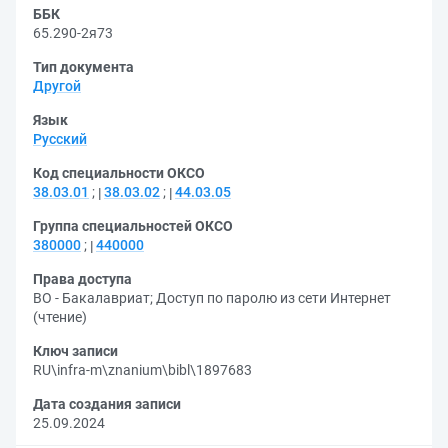
ББК
65.290-2я73
Тип документа
Другой
Язык
Русский
Код специальности ОКСО
38.03.01
;
38.03.02
;
44.03.05
Группа специальностей ОКСО
380000
;
440000
Права доступа
ВО - Бакалавриат
;
Доступ по паролю из сети Интернет
(чтение)
Ключ записи
RU\infra-m\znanium\bibl\1897683
Дата создания записи
25.09.2024