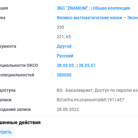
кция
ЭБС "ZNANIUM"
;
Общая коллекция
ика
Физико-математические науки — Эко
330
221
;
65
кумента
Другой
Русский
ециальности ОКСО
38.03.05
;
38.05.01
 специальностей
380000
доступа
ВО - Бакалавриат
;
Доступ по паролю из 
аписи
RU\infra-m\znanium\bibl\1911457
оздания записи
28.09.2022
шенные действия
треть