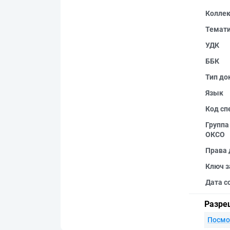
Колле
Темат
УДК
ББК
Тип до
Язык
Код сп
Группа
ОКСО
Права 
Ключ з
Дата с
Разре
Посмо