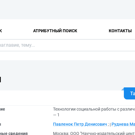
К
АТРИБУТНЫЙ ПОИСК
КОНТАКТЫ
Я
Т
ние
Технологии социальной работы с различ
— 1
ы
Павленок Петр Денисович
;
Руднева М
ные сведения
Москва: ООО "Научно-издательский цент