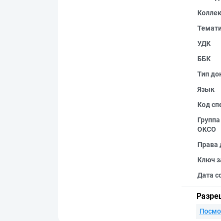
Колле
Темат
УДК
ББК
Тип до
Язык
Код сп
Группа
ОКСО
Права 
Ключ з
Дата с
Разре
Посмо