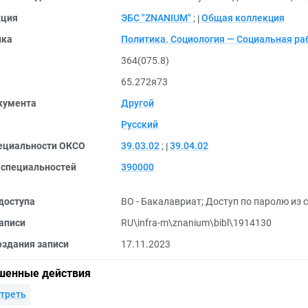
кция
ЭБС "ZNANIUM"
;
Общая коллекция
ика
Политика. Социология — Социальная ра
364(075.8)
65.272я73
кумента
Другой
Русский
ециальности ОКСО
39.03.02
;
39.04.02
 специальностей
390000
доступа
ВО - Бакалавриат
;
Доступ по паролю из с
аписи
RU\infra-m\znanium\bibl\1914130
оздания записи
17.11.2023
шенные действия
треть