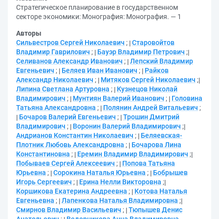
Стратегическое планирование в государственном
секторе экономики: Монография: Монография. — 1
Авторы
Сильвестров Сергей Николаевич
;
Старовойтов
Владимир Гаврилович
;
Бауэр Владимир Петрович
;
Селиванов Александр Иванович
;
Лепский Владимир
Евгеньевич
;
Беляев Иван Иванович
;
Райков
Александр Николаевич
;
Митяков Сергей Николаевич
;
Липина Светлана Артуровна
;
Кузнецов Николай
Владимирович
;
Мунтиян Валерий Иванович
;
Головина
Татьяна Александровна
;
Полянин Андрей Витальевич
;
Бочаров Валерий Евгеньевич
;
Трошин Дмитрий
Владимирович
;
Воронин Валерий Владимирович
;
Андрианов Константин Николаевич
;
Беляевская-
Плотник Любовь Александровна
;
Бочарова Лина
Константиновна
;
Еремин Владимир Владимирович
;
Побываев Сергей Алексеевич
;
Попова Татьяна
Юрьевна
;
Сорокина Наталья Юрьевна
;
Бобрышев
Игорь Сергеевич
;
Ерина Нелли Викторовна
;
Коршикова Екатерина Андреевна
;
Котова Наталья
Евгеньевна
;
Лапенкова Наталья Владимировна
;
Смирнов Владимир Васильевич
;
Тюпышев Денис