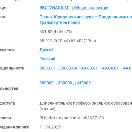
кция
ЭБС "ZNANIUM"
;
Общая коллекция
ика
Право. Юридические науки — Предпринимател
Транспортное право
351.82(470+571)
65.012.2(2Poc)+67.402(2Poc)
кумента
Другой
Русский
ециальности
38.03.01
;
38.03.04
;
40.03.01
;
40.04.01
;
44.0
380000
;
400000
;
440000
льностей
доступа
Дополнительное профессиональное образован
(чтение)
аписи
RU\infra-m\znanium\bibl\1937183
оздания записи
11.04.2025