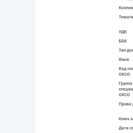
Колле
Темат
УДК
ББК
Тип до
Язык
Код сп
ОКСО
Группа
специа
ОКСО
Права 
Ключ з
Дата с