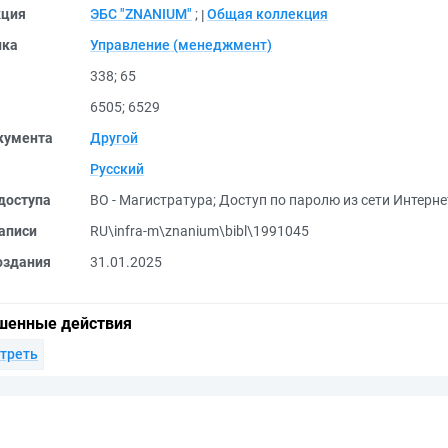
кция
ЭБС "ZNANIUM"
;
Общая коллекция
ика
Управление (менеджмент)
338
;
65
6505
;
6529
кумента
Другой
Русский
доступа
ВО - Магистратура
;
Доступ по паролю из сети Интерне
аписи
RU\infra-m\znanium\bibl\1991045
оздания
31.01.2025
шенные действия
треть