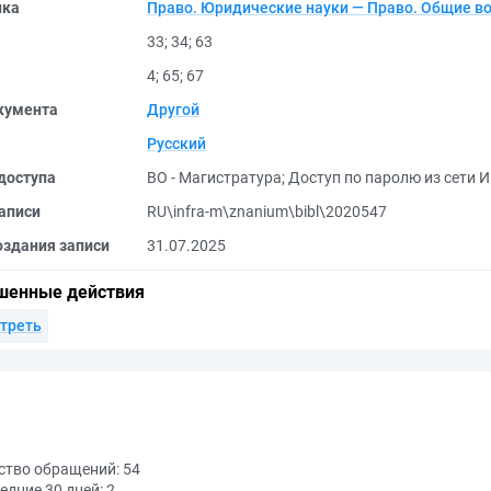
ика
Право. Юридические науки — Право. Общие в
33
;
34
;
63
4
;
65
;
67
кумента
Другой
Русский
доступа
ВО - Магистратура
;
Доступ по паролю из сети И
аписи
RU\infra-m\znanium\bibl\2020547
оздания записи
31.07.2025
шенные действия
треть
ство обращений:
54
едние 30 дней:
2