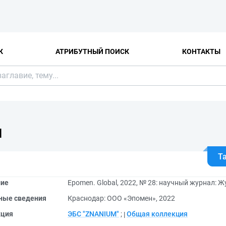
К
АТРИБУТНЫЙ ПОИСК
КОНТАКТЫ
Я
Т
ние
Epomen. Global, 2022, № 28: научный журнал: 
ные сведения
Краснодар: ООО «Эпомен», 2022
кция
ЭБС "ZNANIUM"
;
Общая коллекция