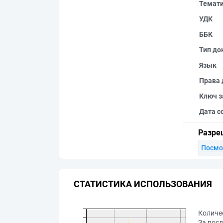
Темат
УДК
ББК
Тип до
Язык
Права 
Ключ з
Дата с
Разре
Посмо
СТАТИСТИКА ИСПОЛЬЗОВАНИЯ
Количе
За посл