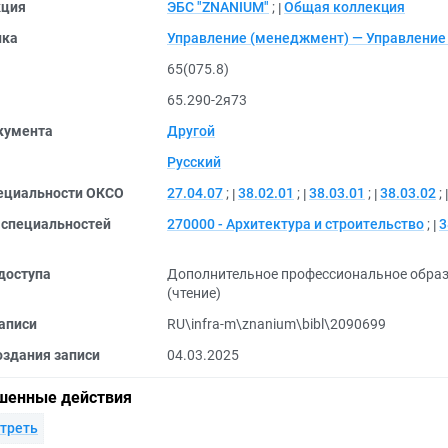
кция
ЭБС "ZNANIUM"
;
Общая коллекция
ика
Управление (менеджмент) — Управление 
65(075.8)
65.290-2я73
кумента
Другой
Русский
ециальности ОКСО
27.04.07
;
38.02.01
;
38.03.01
;
38.03.02
;
 специальностей
270000 - Архитектура и строительство
;
3
доступа
Дополнительное профессиональное обра
(чтение)
аписи
RU\infra-m\znanium\bibl\2090699
оздания записи
04.03.2025
шенные действия
треть