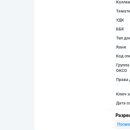
Колле
Темат
УДК
ББК
Тип до
Язык
Код сп
Группа
ОКСО
Права 
Ключ з
Дата с
Разре
Посмо