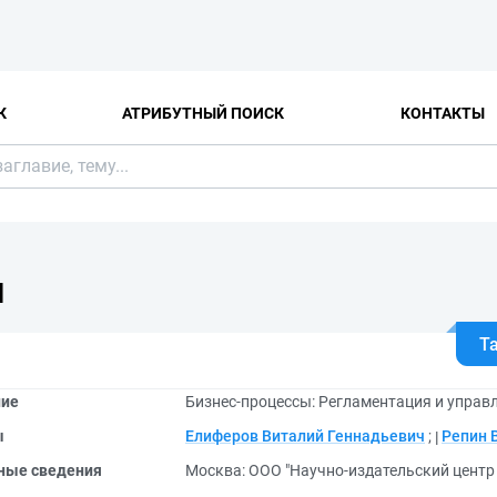
К
АТРИБУТНЫЙ ПОИСК
КОНТАКТЫ
Я
Т
ние
Бизнес-процессы: Регламентация и управл
ы
Елиферов Виталий Геннадьевич
;
Репин 
ные сведения
Москва: ООО "Научно-издательский центр